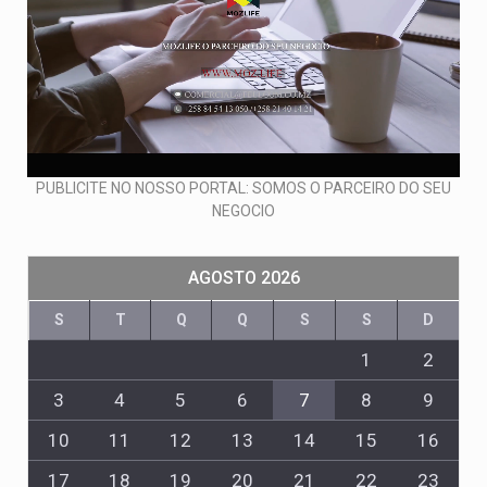
PUBLICITE NO NOSSO PORTAL: SOMOS O PARCEIRO DO SEU
NEGOCIO
AGOSTO 2026
S
T
Q
Q
S
S
D
1
2
3
4
5
6
7
8
9
10
11
12
13
14
15
16
17
18
19
20
21
22
23