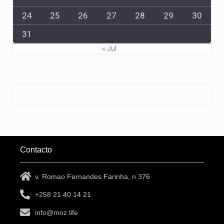
24
25
26
27
28
29
30
31
« Jul
Contacto
v. Romao Fernandes Farinha, n 376
+258 21 40 14 21
info@moz.life