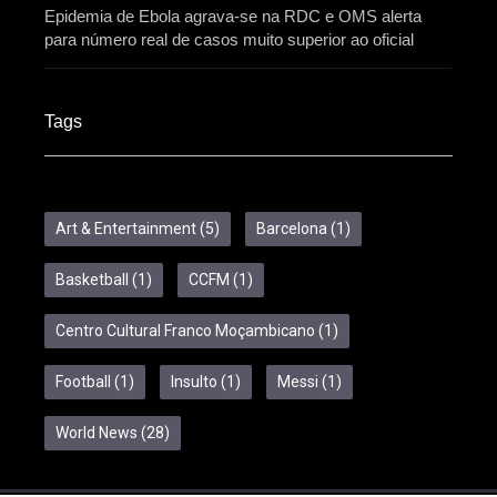
Epidemia de Ebola agrava-se na RDC e OMS alerta
para número real de casos muito superior ao oficial
Tags
Art & Entertainment
(5)
Barcelona
(1)
Basketball
(1)
CCFM
(1)
Centro Cultural Franco Moçambicano
(1)
Football
(1)
Insulto
(1)
Messi
(1)
World News
(28)