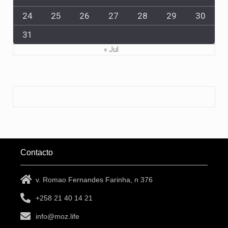
24
25
26
27
28
29
30
31
« Jul
Contacto
v. Romao Fernandes Farinha, n 376
+258 21 40 14 21
info@moz.life