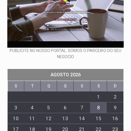
PUBLICITE NO NOSSO PORTAL: SOMOS O PARCEIRO DO SEU
NEGOCIO
AGOSTO 2026
S
T
Q
Q
S
S
D
1
2
3
4
5
6
7
8
9
10
11
12
13
14
15
16
17
18
19
20
21
22
23