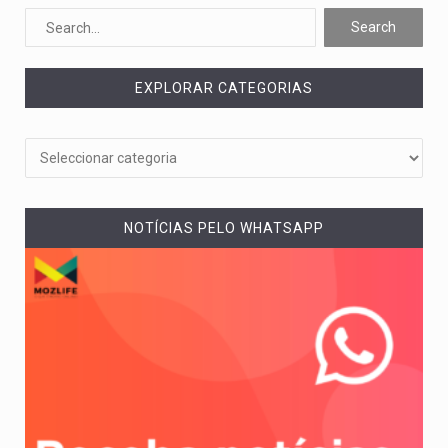
Um dos casos mais graves envolveu a residência de Sam…
A cidade de Bunia, capital da província de Ituri, tornou-se…
EXPLORAR CATEGORIAS
O Senado dos Estados Unidos aprovou, no dia 7 de…
Legislação, renomeada em homenagem ao falecido senador Lindsey Graham, foi…
A nova legislação estabelece um prazo de 180 dias para…
NOTÍCIAS PELO WHATSAPP