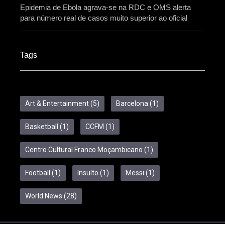
Epidemia de Ebola agrava-se na RDC e OMS alerta
para número real de casos muito superior ao oficial
Tags
Art & Entertainment
(5)
Barcelona
(1)
Basketball
(1)
CCFM
(1)
Centro Cultural Franco Moçambicano
(1)
Football
(1)
Insulto
(1)
Messi
(1)
World News
(28)