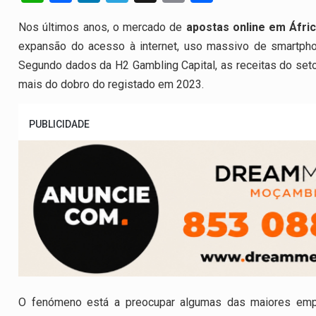
h
a
n
el
m
h
Nos últimos anos, o mercado de
apostas online em Áfri
at
ce
ke
e
ail
ar
expansão do acesso à internet, uso massivo de smartph
s
b
dI
gr
e
Segundo dados da H2 Gambling Capital, as receitas do seto
A
o
n
a
mais do dobro do registado em 2023.
p
o
m
p
k
PUBLICIDADE
O fenómeno está a preocupar algumas das maiores empr