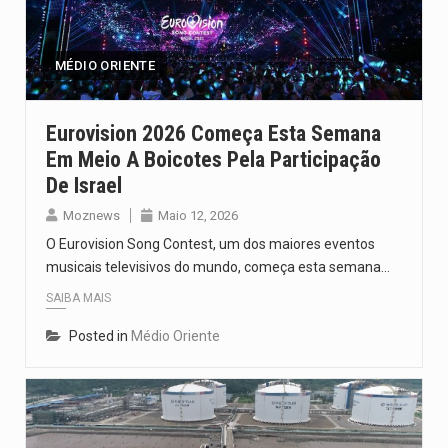
Segundo as autoridades canadianas, mais de 200 incêndios florestais continuam…
De acordo com as autoridades de saúde da Faixa de…
MÉDIO ORIENTE
A polícia moçambicana anunciou a detenção de mais um suspeito…
Eurovision 2026 Começa Esta Semana
Em Meio A Boicotes Pela Participação
Cover photo suggestion (in English): A police officer outside a…
De Israel
O Senado dos Estados Unidos aprovou, no dia 7 de…
Moznews
Maio 12, 2026
O Eurovision Song Contest, um dos maiores eventos
musicais televisivos do mundo, começa esta semana…
SAIBA MAIS
Posted in
Médio Oriente