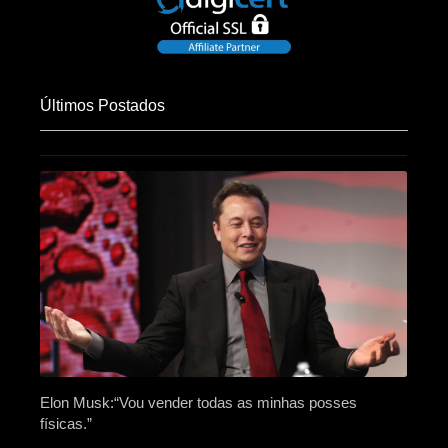
Últimos Postados
Elon Musk:“Vou vender todas as minhas posses
físicas.”