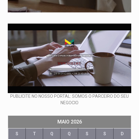
PUBLICITE NO NOSSO PORTAL: SOMOS O PARCEIRO DO SEU
NEGOCIO
MAIO 2026
S
T
Q
Q
S
S
D