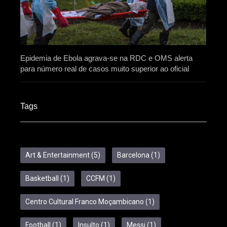
Epidemia de Ebola agrava-se na RDC e OMS alerta
para número real de casos muito superior ao oficial
Tags
Art & Entertainment
(5)
Barcelona
(1)
Basketball
(1)
CCFM
(1)
Centro Cultural Franco Moçambicano
(1)
Football
(1)
Insulto
(1)
Messi
(1)