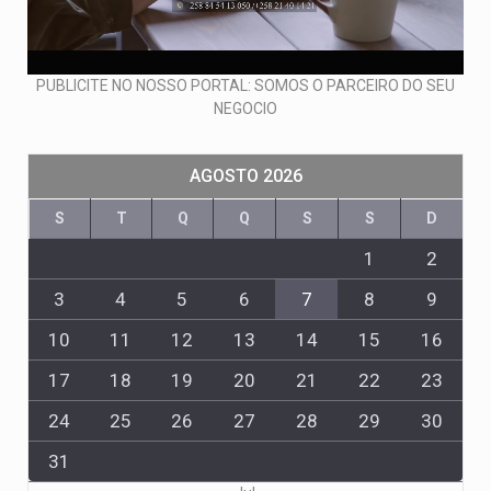
PUBLICITE NO NOSSO PORTAL: SOMOS O PARCEIRO DO SEU
NEGOCIO
AGOSTO 2026
S
T
Q
Q
S
S
D
1
2
3
4
5
6
7
8
9
10
11
12
13
14
15
16
17
18
19
20
21
22
23
24
25
26
27
28
29
30
31