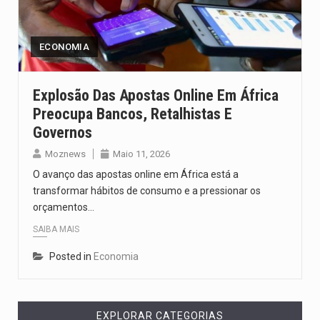
O pagamento marca o desfecho de um dos processos mais…
O programa, cuja implementação está prevista entre abril de 2026…
ECONOMIA
A nova legislação estabelece um prazo de 180 dias para…
Explosão Das Apostas Online Em África
Preocupa Bancos, Retalhistas E
O Departamento de Estado norte-americano confirmou que cidadãos dos Estados…
Governos
A final coloca frente a frente duas equipas que chegaram…
Moznews
Maio 11, 2026
O avanço das apostas online em África está a
transformar hábitos de consumo e a pressionar os
orçamentos…
SAIBA MAIS
Posted in
Economia
EXPLORAR CATEGORIAS