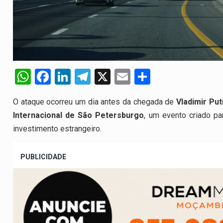
W
F
Li
T
X
E
S
h
a
n
el
m
h
O ataque ocorreu um dia antes da chegada de
Vladimir Put
at
ce
ke
e
ail
ar
Internacional de São Petersburgo
, um evento criado 
s
b
dI
gr
e
investimento estrangeiro.
A
o
n
a
p
o
m
PUBLICIDADE
p
k