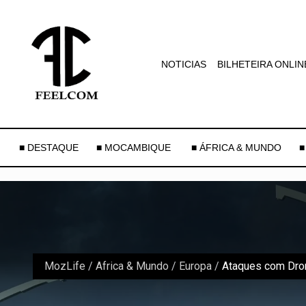
NOTICIAS
BILHETEIRA ONLIN
■ DESTAQUE
■ MOCAMBIQUE
■ ÁFRICA & MUNDO
■
MozLife
/
Africa & Mundo
/
Europa
/
Ataques com Dron