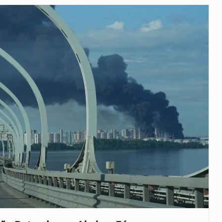
uas equipas que chegaram…
co para a astronomia moderna. Embora…
as, mais de 200 incêndios florestais continuam…
e saúde da Faixa de…
 a detenção de mais um suspeito…
h): A police officer outside a…
rovou, no dia 7 de…