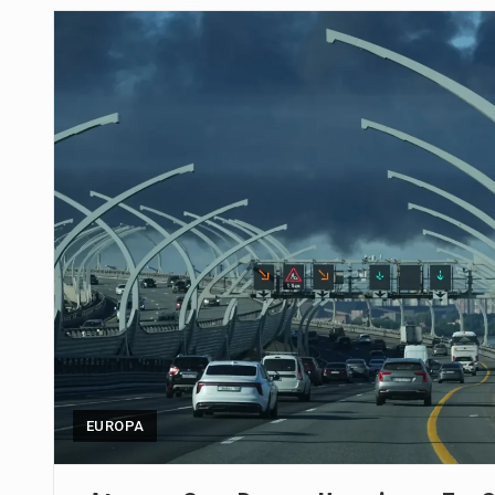
A final coloca frente a frente d
A descoberta representa um mar
Segundo as autoridades canadian
De acordo com as autoridades d
A polícia moçambicana anunciou
Cover photo suggestion (in Englis
O Senado dos Estados Unidos ap
EUROPA