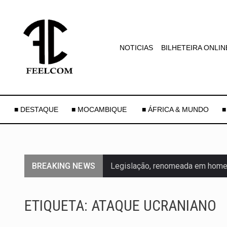
NOTICIAS
BILHETEIRA ONLIN
■ DESTAQUE
■ MOCAMBIQUE
■ ÁFRICA & MUNDO
■
BREAKING NEWS
Legislação, renomeada em homen
A nova legislação estabelece um
ETIQUETA:
ATAQUE UCRANIANO
O Departamento de Estado norte