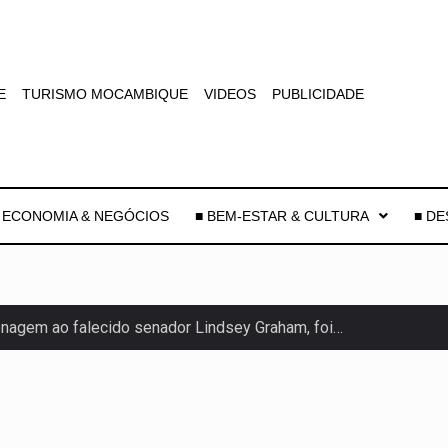
E
TURISMO MOCAMBIQUE
VIDEOS
PUBLICIDADE
 ECONOMIA & NEGÓCIOS
■ BEM-ESTAR & CULTURA
■ D
agem ao falecido senador Lindsey Graham, foi…
 prazo de 180 dias para…
-americano confirmou que cidadãos dos Estados…