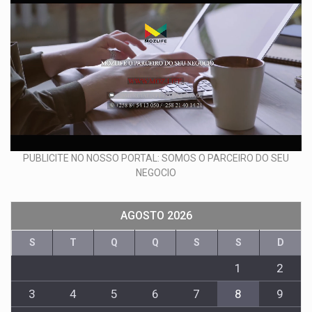
PUBLICITE NO NOSSO PORTAL: SOMOS O PARCEIRO DO SEU
NEGOCIO
AGOSTO 2026
S
T
Q
Q
S
S
D
1
2
3
4
5
6
7
8
9