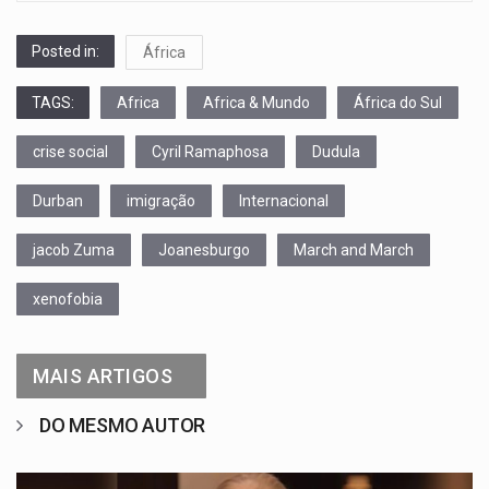
Posted in:
África
TAGS:
Africa
Africa & Mundo
África do Sul
crise social
Cyril Ramaphosa
Dudula
Durban
imigração
Internacional
jacob Zuma
Joanesburgo
March and March
xenofobia
MAIS ARTIGOS
DO MESMO AUTOR