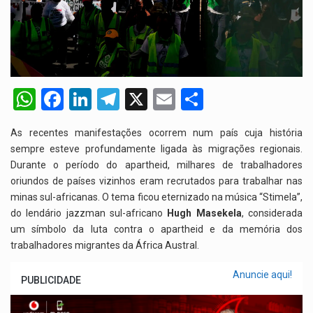
W
F
Li
T
X
E
S
h
a
n
el
m
h
As recentes manifestações ocorrem num país cuja história
at
ce
ke
e
ail
ar
sempre esteve profundamente ligada às migrações regionais.
s
b
dI
gr
e
Durante o período do apartheid, milhares de trabalhadores
oriundos de países vizinhos eram recrutados para trabalhar nas
A
o
n
a
minas sul-africanas. O tema ficou eternizado na música “Stimela”,
p
o
m
do lendário jazzman sul-africano
Hugh Masekela
, considerada
p
k
um símbolo da luta contra o apartheid e da memória dos
trabalhadores migrantes da África Austral.
Anuncie aqui!
PUBLICIDADE