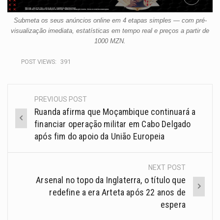
Submeta os seus anúncios online em 4 etapas simples — com pré-
visualização imediata, estatísticas em tempo real e preços a partir de
1000 MZN.
POST VIEWS:
391
PREVIOUS POST
Ruanda afirma que Moçambique continuará a
financiar operação militar em Cabo Delgado
após fim do apoio da União Europeia
NEXT POST
Arsenal no topo da Inglaterra, o título que
redefine a era Arteta após 22 anos de
espera