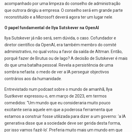
acompanhado por uma limpeza do conselho de administração
que outrora dirigiu a empresa. O conselho será em grande parte
reconstituído e a Microsoft deverá agora ter um lugar nele.
O papel fundamental de Ilya Sutskever na OpenAI
Ilya Sutskever já não será, sem dúvida, o caso. Cofundador e
diretor científico da OpenAI, era também membro do comité
administrativo, no qual votou a favor da saída de Altman. Então,
porquê fazer de Brutus ou de Iago? A decisão de Sutskever é mais
do que uma batalha pessoal. Revela a persistência de uma
sombra nefasta: o medo de ver a IA perseguir objectivos
contrários aos da humanidade.
Entrevistado num podcast sobre o mundo de amanhã, Ilya
Sustkever expressou-o, em março de 2023, em termos
comedidos: “Um mundo que eu consideraria muito pouco
excitante seria aquele em que a poderosa ferramenta que
estamos a construir fosse utilizada para dizer a um governo: ‘a IA
generativa disse que a sociedade deve ser gerida desta forma,
por isso vamos fazê-lo’. Preferia muito mais um mundo em que