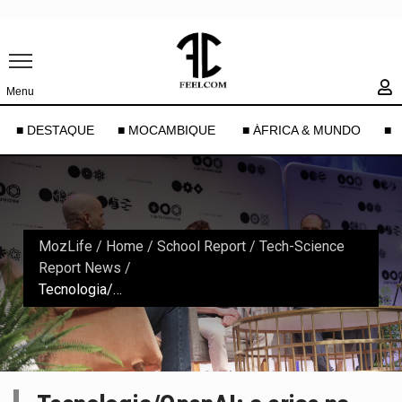
Menu
■ DESTAQUE
■ MOCAMBIQUE
■ ÁFRICA & MUNDO
■ 
MozLife
/
Home
/
School Report
/
Tech-Science
Report News
/
Tecnologia/OpenAI: a crise na empresa-mãe do ChatGPT mostra que a IA (ainda) é assustadora