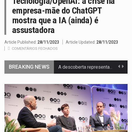
Tecnologia/OpenAI: a crise na
empresa-mãe do ChatGPT
mostra que a IA (ainda) é
assustadora
Article Published:
28/11/2023
Article Updated:
28/11/2023
COMENTÁRIOS FECHADOS
BREAKING NEWS
A descoberta representa um marco para a astronomia moderna. Embora…
Segundo as autoridades canadianas, mais de 200 incêndios florestais continuam…
De acordo com as autoridades de saúde da Faixa de…
Um dos casos mais graves envolveu a residência de Sam…
A cidade de Bunia, capital da província de Ituri, tornou-se…