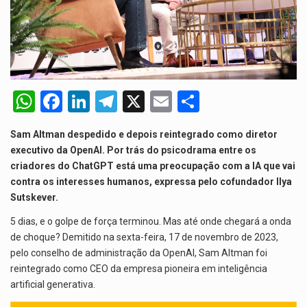
O pagamento marca o desfecho de um dos processos mais…
O programa, cuja implementação está prevista entre abril de 2026…
A nova legislação estabelece um prazo de 180 dias para…
W
F
Li
T
X
E
S
O Departamento de Estado norte-americano confirmou que cidadãos dos Estados…
h
a
n
el
m
h
A final coloca frente a frente duas equipas que chegaram…
Sam Altman despedido e depois reintegrado como diretor
at
ce
ke
e
ail
ar
executivo da OpenAI. Por trás do psicodrama entre os
s
b
dI
gr
e
criadores do ChatGPT está uma preocupação com a IA que vai
contra os interesses humanos, expressa pelo cofundador Ilya
A
o
n
a
Sutskever.
p
o
m
5 dias, e o golpe de força terminou. Mas até onde chegará a onda
p
k
de choque? Demitido na sexta-feira, 17 de novembro de 2023,
pelo conselho de administração da OpenAI, Sam Altman foi
reintegrado como CEO da empresa pioneira em inteligência
artificial generativa.