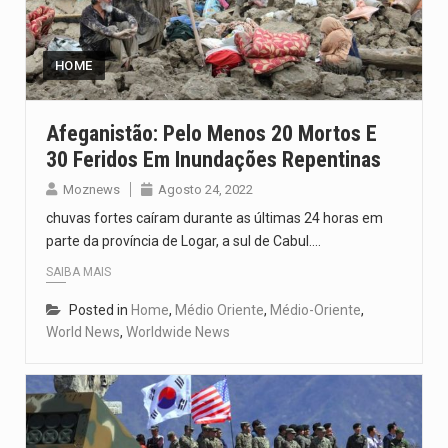
Um dos casos mais graves envolveu a residência de Sam…
A cidade de Bunia, capital da província de Ituri, tornou-se…
HOME
O Senado dos Estados Unidos aprovou, no dia 7 de…
Afeganistão: Pelo Menos 20 Mortos E
30 Feridos Em Inundações Repentinas
Legislação, renomeada em homenagem ao falecido senador Lindsey Graham, foi…
Moznews
Agosto 24, 2022
A nova legislação estabelece um prazo de 180 dias para…
chuvas fortes caíram durante as últimas 24 horas em
parte da província de Logar, a sul de Cabul.…
SAIBA MAIS
Posted in
Home
,
Médio Oriente
,
Médio-Oriente
,
World News
,
Worldwide News