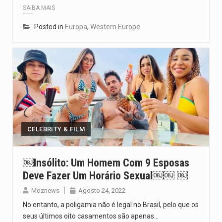
SAIBA MAIS
Posted in
Europa
,
Western Europe
CELEBRITY & FILM
￼Insólito: Um Homem Com 9 Esposas
Deve Fazer Um Horário Sexual￼￼ ￼
Moznews
Agosto 24, 2022
No entanto, a poligamia não é legal no Brasil, pelo que os
seus últimos oito casamentos são apenas…