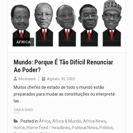
ÁFRICA
Mundo: Porque É Tão Difícil Renunciar
Ao Poder?
Moznews
Agosto 30, 2022
Muitos chefes de estado de todo o mundo estão
preparados para mudar as constituições ou interpretá-
las…
SAIBA MAIS
Posted in
África
,
Africa & Mundo
,
Africa News
,
Home
,
Home Feed / Headlines
,
Political News
,
Politics
,