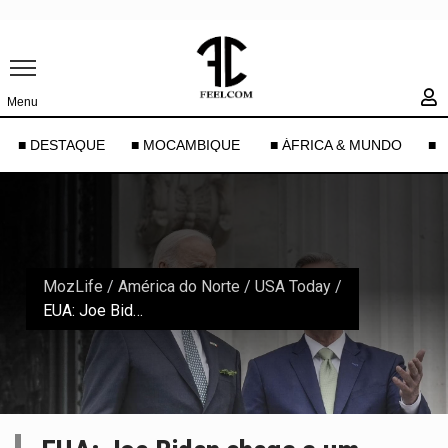
Menu
■ DESTAQUE
■ MOCAMBIQUE
■ ÁFRICA & MUNDO
■ 
MozLife
/
América do Norte
/
USA Today
/
EUA: Joe Biden chega a um acordo com os republicanos para evitar a paralisia nos Estados Unidos