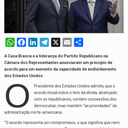
A cidade de Bunia, capital da província de Ituri, tornou-se…
O Senado dos Estados Unidos aprovou, no dia 7 de…
Legislação, renomeada em homenagem ao falecido senador Lindsey Graham, foi…
W
F
Li
T
X
E
S
A nova legislação estabelece um prazo de 180 dias para…
h
a
n
el
m
h
A Casa Branca e a liderança do Partido Republicano na
at
ce
ke
e
ail
ar
Câmara dos Representantes anunciaram um princípio de
s
b
dI
gr
e
acordo para um aumento da capacidade de endividamento
dos Estados Unidos.
A
o
n
a
O
p
o
m
Presidente dos Estados Unidos admitiu que o
acordo inicial sobre o teto da dívida, alcançado
p
k
com os republicanos, contém concessões dos
democratas, mas mantém “as prioridades” da
administração norte-americana.
“O acordo representa um compromisso, o que significa que nem