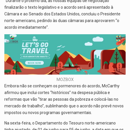
“Durante o próximo dia, as nossas equipas de negociação
finalizarão o texto legislativo e o acordo será apresentado à
Câmara e ao Senado dos Estados Unidos, concluiu o Presidente
norte-americano, pedindo às duas câmaras para aprovarem “o
acordo imediatamente”.
MOZBOX
Embora não se conheçam os pormenores do acordo, McCarthy
afirmou que inclui cortes “históricos” na despesa pública e
reformas que vão “tirar as pessoas da pobreza e colocá-las no
mercado de trabalho”, sublinhando que o acordo não prevê novos
impostos ou novos programas governamentais.
Na sexta-feira, o Departamento do Tesouro norte-americano
tinha ajustado, de 01 de junho para 05 de junho, a data em que os