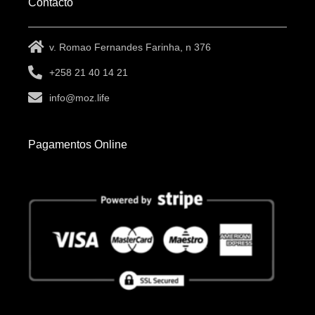
Contacto
v. Romao Fernandes Farinha, n 376
+258 21 40 14 21
info@moz.life
Pagamentos Online