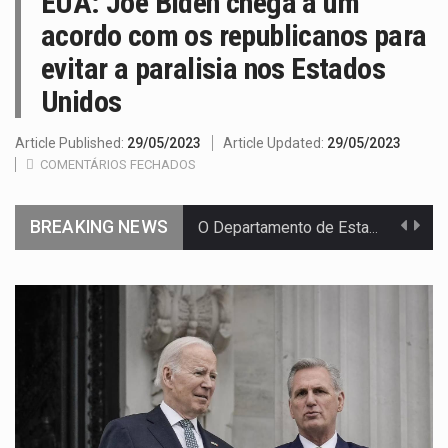
EUA: Joe Biden chega a um
acordo com os republicanos para
evitar a paralisia nos Estados
Unidos
Article Published:
29/05/2023
Article Updated:
29/05/2023
COMENTÁRIOS FECHADOS
O Departamento de Estado norte-americano confirmou que cidadãos dos Estados…
BREAKING NEWS
A final coloca frente a frente duas equipas que chegaram…
A descoberta representa um marco para a astronomia moderna. Embora…
Segundo as autoridades canadianas, mais de 200 incêndios florestais continuam…
De acordo com as autoridades de saúde da Faixa de…
Um dos casos mais graves envolveu a residência de Sam…