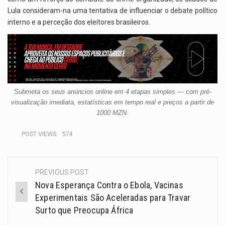
Lula consideram-na uma tentativa de influenciar o debate político
interno e a perceção dos eleitores brasileiros.
Submeta os seus anúncios online em 4 etapas simples — com pré-
visualização imediata, estatísticas em tempo real e preços a partir de
1000 MZN.
POST VIEWS:
574
PREVIOUS POST
Nova Esperança Contra o Ebola, Vacinas
Experimentais São Aceleradas para Travar
Surto que Preocupa África