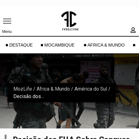
Menu
■ DESTAQUE
■ MOCAMBIQUE
■ ÁFRICA & MUNDO
■ 
MozLife
/
Africa & Mundo
/
América do Sul
/
Decisão dos EUA Sobre Gangues Brasileiras Agita Política no Brasil: O Que Está em Jogo nas Eleições?