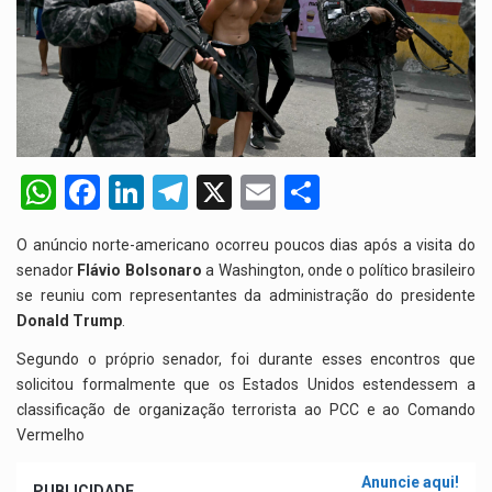
W
F
Li
T
X
E
S
h
a
n
el
m
h
O anúncio norte-americano ocorreu poucos dias após a visita do
at
ce
ke
e
ail
ar
senador
Flávio Bolsonaro
a Washington, onde o político brasileiro
s
b
dI
gr
e
se reuniu com representantes da administração do presidente
Donald Trump
A
o
.
n
a
p
o
m
Segundo o próprio senador, foi durante esses encontros que
solicitou formalmente que os Estados Unidos estendessem a
p
k
classificação de organização terrorista ao PCC e ao Comando
Vermelho
Anuncie aqui!
PUBLICIDADE