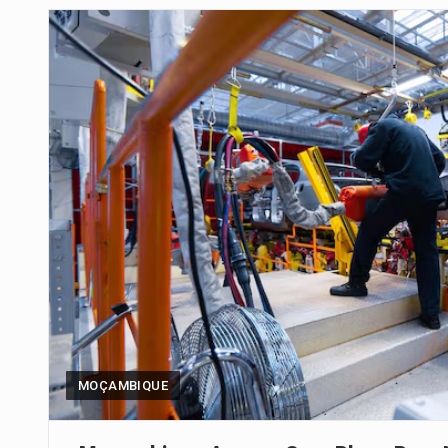
Segundo as autoridades canadian
De acordo com as autoridades d
Um dos casos mais graves envol
A cidade de Bunia, capital da prov
O Senado dos Estados Unidos ap
Legislação, renomeada em homen
A nova legislação estabelece um
MOÇAMBIQUE