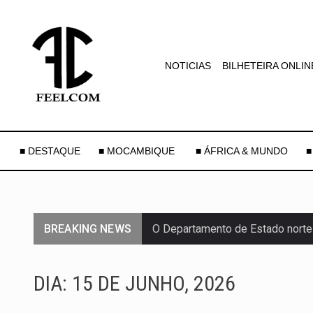
NOTICIAS
BILHETEIRA ONLIN
■ DESTAQUE
■ MOCAMBIQUE
■ ÁFRICA & MUNDO
■
BREAKING NEWS
O Departamento de Estado norte
A final coloca frente a frente d
DIA:
15 DE JUNHO, 2026
A descoberta representa um mar