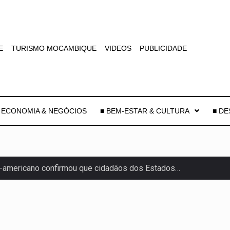
E
TURISMO MOCAMBIQUE
VIDEOS
PUBLICIDADE
 ECONOMIA & NEGÓCIOS
■ BEM-ESTAR & CULTURA
■ D
-americano confirmou que cidadãos dos Estados…
uas equipas que chegaram…
co para a astronomia moderna. Embora…