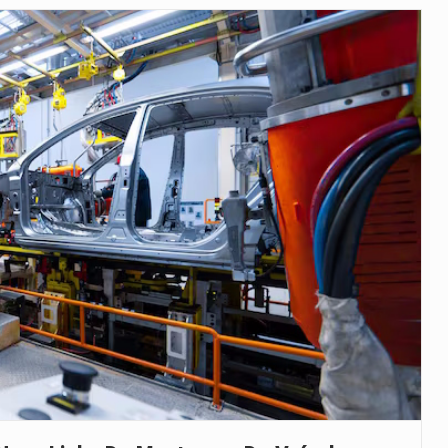
as, mais de 200 incêndios florestais continuam…
e saúde da Faixa de…
veu a residência de Sam…
íncia de Ituri, tornou-se…
rovou, no dia 7 de…
agem ao falecido senador Lindsey Graham, foi…
 prazo de 180 dias para…