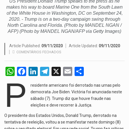
US President Donald Trump speaks to the press as he
A polícia moçambicana anunciou a detenção de mais um suspeito…
makes his way to board Marine One from the South Lawn
of the White House in Washington, DC on September 24,
Cover photo suggestion (in English): A police officer outside a…
2020. - Trump is on a two-day campaign swing through
North Carolina and Florida. (Photo by MANDEL NGAN /
O Senado dos Estados Unidos aprovou, no dia 7 de…
AFP) (Photo by MANDEL NGAN/AFP via Getty Images)
Article Published:
09/11/2020
Article Updated:
09/11/2020
COMENTÁRIOS FECHADOS
W
F
Li
T
X
E
S
h
a
n
el
m
h
P
residente americano foi derrotado nas urnas pelo
at
ce
ke
e
ail
ar
democrata Joe Biden. Victória foi anunciada neste
s
b
dI
gr
e
sábado (7). Trump diz que houve fraude nas
A
o
eleições e deve recorrer à Justiça.
n
a
p
o
m
O presidente dos Estados Unidos, Donald Trump, derrotado na
tentativa de reeleição, voltou a se manifestar neste domingo (8)
p
k
sobre o resultado eleitoral. Em uma rede social, Trump fez críticas