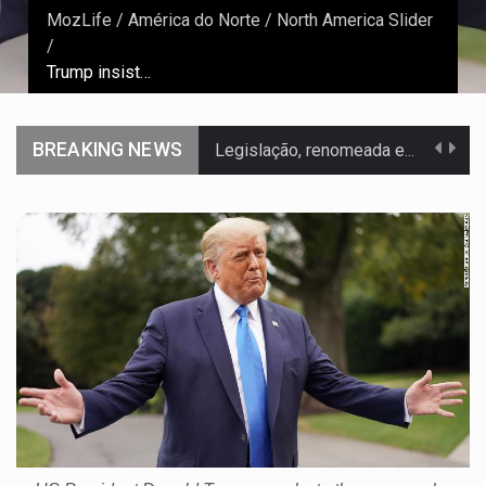
MozLife
/
América do Norte
/
North America Slider
/
Trump insiste em fraude eleitoral e contesta victória de Biden
BREAKING NEWS
Legislação, renomeada em homenagem ao falecido senador Lindsey Graham, foi…
A nova legislação estabelece um prazo de 180 dias para…
O Departamento de Estado norte-americano confirmou que cidadãos dos Estados…
A final coloca frente a frente duas equipas que chegaram…
A descoberta representa um marco para a astronomia moderna. Embora…
Segundo as autoridades canadianas, mais de 200 incêndios florestais continuam…
De acordo com as autoridades de saúde da Faixa de…