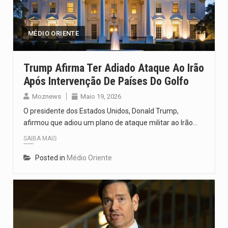
O programa, cuja implementação está prevista entre abril de 2026…
A nova legislação estabelece um prazo de 180 dias para…
MÉDIO ORIENTE
O Departamento de Estado norte-americano confirmou que cidadãos dos Estados…
Trump Afirma Ter Adiado Ataque Ao Irão
Após Intervenção De Países Do Golfo
A final coloca frente a frente duas equipas que chegaram…
Moznews
Maio 19, 2026
A descoberta representa um marco para a astronomia moderna. Embora…
O presidente dos Estados Unidos, Donald Trump,
afirmou que adiou um plano de ataque militar ao Irão…
SAIBA MAIS
Posted in
Médio Oriente