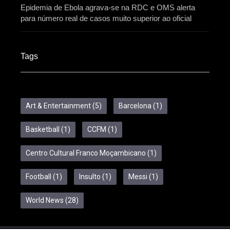
Epidemia de Ebola agrava-se na RDC e OMS alerta
para número real de casos muito superior ao oficial
Tags
Art & Entertainment
(5)
Barcelona
(1)
Basketball
(1)
CCFM
(1)
Centro Cultural Franco Moçambicano
(1)
Football
(1)
Insulto
(1)
Messi
(1)
World News
(28)