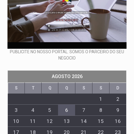
PUBLICITE NO NOSSO PORTAL: SOMOS O PARCEIRO DO SEU
NEGOCIO
AGOSTO 2026
S
T
Q
Q
S
S
D
1
2
3
4
5
6
7
8
9
10
11
12
13
14
15
16
17
18
19
20
21
22
23