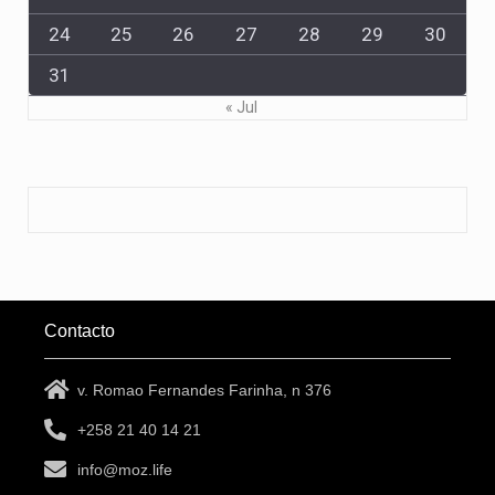
24
25
26
27
28
29
30
31
« Jul
Contacto
v. Romao Fernandes Farinha, n 376
+258 21 40 14 21
info@moz.life