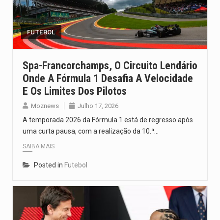
O pagamento marca o desfecho de um dos processos mais…
O programa, cuja implementação está prevista entre abril de 2026…
FUTEBOL
A nova legislação estabelece um prazo de 180 dias para…
Spa-Francorchamps, O Circuito Lendário
Onde A Fórmula 1 Desafia A Velocidade
O Departamento de Estado norte-americano confirmou que cidadãos dos Estados…
E Os Limites Dos Pilotos
A final coloca frente a frente duas equipas que chegaram…
Moznews
Julho 17, 2026
A temporada 2026 da Fórmula 1 está de regresso após
uma curta pausa, com a realização da 10.ª…
SAIBA MAIS
Posted in
Futebol