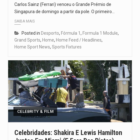
Carlos Sainz (Ferrari) venceu o Grande Prémio de
Singapura de domingo a partir da pole. O primeiro…
SAIBA MAIS
Posted in
Desporto
,
Fórmula 1
,
Formula 1 Module
,
Grand Sports
,
Home
,
Home Feed / Headlines
,
Home Sport News
,
Sports Fixtures
CELEBRITY & FILM
Celebridades: Shakira E Lewis Hamilton