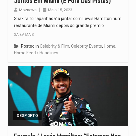
Juntos Em Miami (e Fora Das Pistas)
Moznews
Maio 15, 2023
Shakira foi 'apanhada' a jantar com Lewis Hamilton num
restaurante de Miami depois do grande prémio…
SAIBA MAIS
Posted in
Celebrity & Film
,
Celebrity Events
,
Home
,
Home Feed / Headlines
DESPORTO