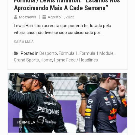
Formula / Lewis Hamilton: “Estamos Nos
Aproximando Mais A Cade Semana”
Moznews
Agosto 1, 2022
Lewis Hamilton acredita que poderia ter lutado pela
vitória caso não tivesse sido condicionado por…
SAIBA MAIS
Posted in
Desporto
,
Fórmula 1
,
Formula 1 Module
,
Grand Sports
,
Home
,
Home Feed / Headlines
FÓRMULA 1