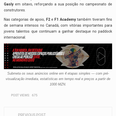
Gasly
em oitavo, reforçando a sua posição no campeonato de
construtores.
Nas categorias de apoio,
F2
e
F1 Academy
também tiveram fins
de semana intensos no Canadá, com vitórias importantes para
jovens talentos que continuam a ganhar destaque no paddock
internacional.
Submeta os seus anúncios online em 4 etapas simples — com pré-
visualização imediata, estatísticas em tempo real e preços a partir de
1000 MZN.
POST VIEWS:
675
PREVIOUS POST