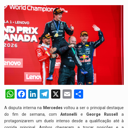
W
F
Li
T
X
E
S
h
a
n
el
m
h
A disputa interna na
Mercedes
voltou a ser o principal destaque
at
ce
ke
e
ail
ar
do fim de semana, com
Antonelli
e
George Russell
a
s
b
dI
gr
e
protagonizarem um duelo intenso desde a qualificação até à
corrida principal. Ambos chegaram a trocar posições e a