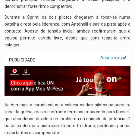
A
o
n
a
demonstrar forte ritmo competitivo.
p
o
m
Durante a Sprint, os dois pilotos chegaram a tocar-se numa
p
k
batalha direta pela liderança, com Antonelli a sair da pista após o
contacto. Apesar da tensão inicial, ambos reafirmaram que a
equipa permite corrida livre, desde que com respeito entre
colegas.
Anuncie aqui!
PUBLICIDADE
No domingo, a corrida voltou a colocar os dois pilotos na primeira
linha da grelha, mas o confronto terminou mais cedo para Russell,
que abandonou devido a um problema na unidade de potência. O
britânico deixou a pista visivelmente frustrado, perdendo pontos
importantes no campeonato.