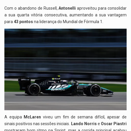
Com o abandono de Russell,
Antonelli
aproveitou para consolidar
a sua quarta vitória consecutiva, aumentando a sua vantagem
para
43 pontos
na liderança do Mundial de Fórmula 1.
A equipa
McLaren
viveu um fim de semana difícil, apesar de
sinais positivos nas sessões iniciais.
Lando Norris
e
Oscar Piastri
mostraram bom ritmo na Sprint, mas a corrida principal acabou