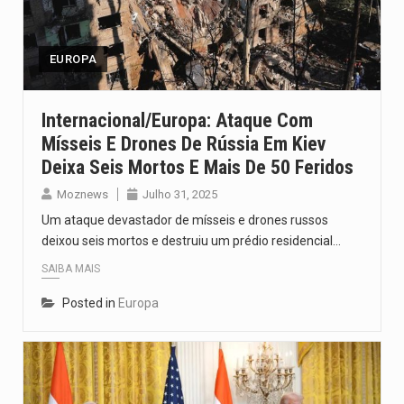
O pagamento marca o desfecho de um dos processos mais…
O programa, cuja implementação está prevista entre abril de 2026…
EUROPA
A nova legislação estabelece um prazo de 180 dias para…
Internacional/Europa: Ataque Com
Mísseis E Drones De Rússia Em Kiev
O Departamento de Estado norte-americano confirmou que cidadãos dos Estados…
Deixa Seis Mortos E Mais De 50 Feridos
A final coloca frente a frente duas equipas que chegaram…
Moznews
Julho 31, 2025
Um ataque devastador de mísseis e drones russos
deixou seis mortos e destruiu um prédio residencial…
SAIBA MAIS
Posted in
Europa