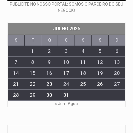
PUBLICITE NO NOSSO PORTAL: SOMOS O PARCEIRO DO SEU
NEGOCIO
JULHO 2025
S
T
Q
Q
S
S
D
1
2
3
4
5
6
7
8
9
10
11
12
13
14
15
16
17
18
19
20
21
22
23
24
25
26
27
28
29
30
31
« Jun
Ago »