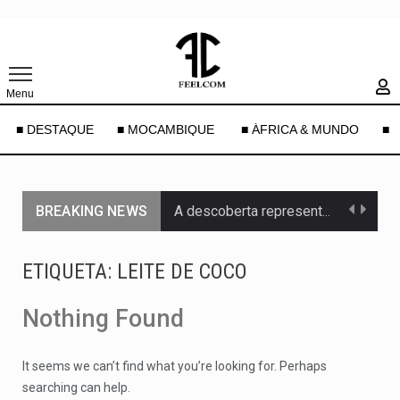
Menu
■ DESTAQUE
■ MOCAMBIQUE
■ ÁFRICA & MUNDO
■ 
BREAKING NEWS
A descoberta representa um marco para a astronomia moderna. Embora…
Segundo as autoridades canadianas, mais de 200 incêndios florestais continuam…
ETIQUETA:
LEITE DE COCO
De acordo com as autoridades de saúde da Faixa de…
Nothing Found
Um dos casos mais graves envolveu a residência de Sam…
It seems we can’t find what you’re looking for. Perhaps
A cidade de Bunia, capital da província de Ituri, tornou-se…
searching can help.