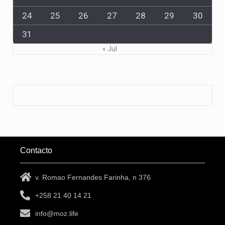
24
25
26
27
28
29
30
31
« Jul
Contacto
v. Romao Fernandes Farinha, n 376
+258 21 40 14 21
info@moz.life