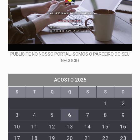
PUBLICITE NO NOSSO PORTAL: SOMOS O PARCEIRO DO SEU
NEGOCIO
AGOSTO 2026
S
T
Q
Q
S
S
D
1
2
3
4
5
6
7
8
9
10
11
12
13
14
15
16
17
18
19
20
21
22
23