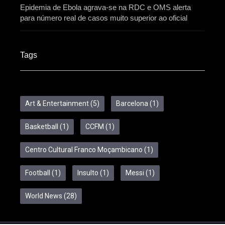
Epidemia de Ebola agrava-se na RDC e OMS alerta
para número real de casos muito superior ao oficial
Tags
Art & Entertainment
(5)
Barcelona
(1)
Basketball
(1)
CCFM
(1)
Centro Cultural Franco Moçambicano
(1)
Football
(1)
Insulto
(1)
Messi
(1)
World News
(28)