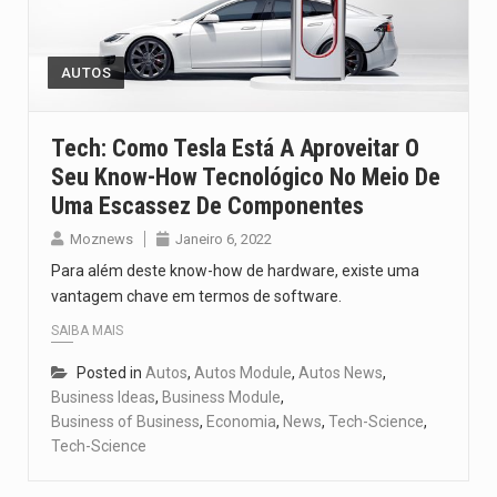
O pagamento marca o desfecho de um dos processos mais…
O programa, cuja implementação está prevista entre abril de 2026…
AUTOS
A nova legislação estabelece um prazo de 180 dias para…
Tech: Como Tesla Está A Aproveitar O
Seu Know-How Tecnológico No Meio De
O Departamento de Estado norte-americano confirmou que cidadãos dos Estados…
Uma Escassez De Componentes
A final coloca frente a frente duas equipas que chegaram…
Moznews
Janeiro 6, 2022
Para além deste know-how de hardware, existe uma
vantagem chave em termos de software.
SAIBA MAIS
Posted in
Autos
,
Autos Module
,
Autos News
,
Business Ideas
,
Business Module
,
Business of Business
,
Economia
,
News
,
Tech-Science
,
Tech-Science