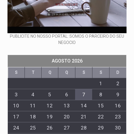
PUBLICITE NO NOSSO PORTAL: SOMOS O PARCEIRO DO SEU
NEGOCIO
AGOSTO 2026
S
T
Q
Q
S
S
D
1
2
3
4
5
6
7
8
9
10
11
12
13
14
15
16
17
18
19
20
21
22
23
24
25
26
27
28
29
30