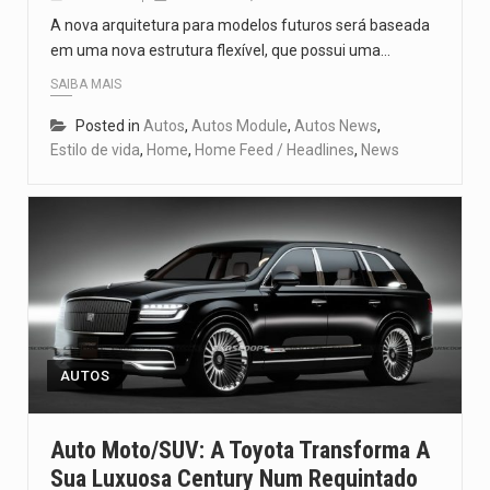
A nova arquitetura para modelos futuros será baseada
em uma nova estrutura flexível, que possui uma…
SAIBA MAIS
Posted in
Autos
,
Autos Module
,
Autos News
,
Estilo de vida
,
Home
,
Home Feed / Headlines
,
News
AUTOS
Auto Moto/SUV: A Toyota Transforma A
Sua Luxuosa Century Num Requintado