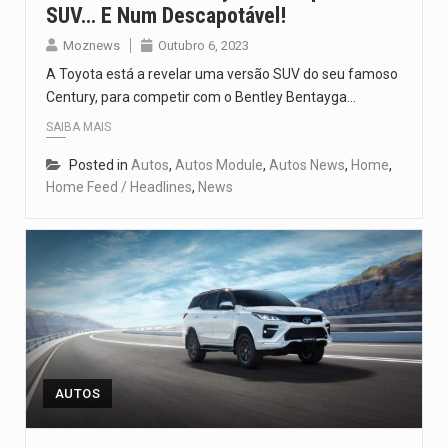
SUV… E Num Descapotável!
Moznews
Outubro 6, 2023
A Toyota está a revelar uma versão SUV do seu famoso
Century, para competir com o Bentley Bentayga…
SAIBA MAIS
Posted in
Autos
,
Autos Module
,
Autos News
,
Home
,
Home Feed / Headlines
,
News
AUTOS