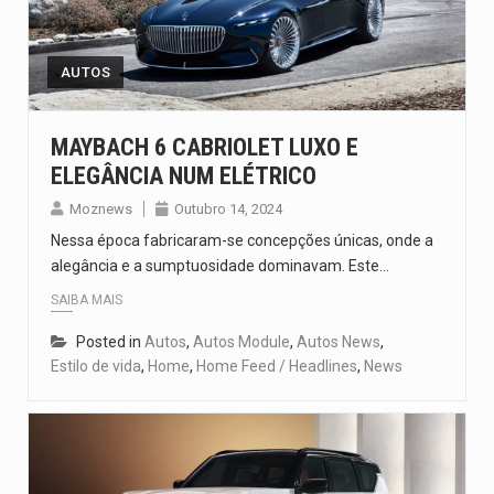
A cidade de Bunia, capital da província de Ituri, tornou-se…
O Senado dos Estados Unidos aprovou, no dia 7 de…
AUTOS
Legislação, renomeada em homenagem ao falecido senador Lindsey Graham, foi…
MAYBACH 6 CABRIOLET LUXO E
ELEGÂNCIA NUM ELÉTRICO
A nova legislação estabelece um prazo de 180 dias para…
Moznews
Outubro 14, 2024
O Departamento de Estado norte-americano confirmou que cidadãos dos Estados…
Nessa época fabricaram-se concepções únicas, onde a
alegância e a sumptuosidade dominavam. Este…
SAIBA MAIS
Posted in
Autos
,
Autos Module
,
Autos News
,
Estilo de vida
,
Home
,
Home Feed / Headlines
,
News