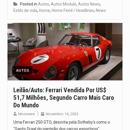
Posted in
Autos
,
Autos Module
,
Autos News
,
Estilo de vida
,
Home
,
Home Feed / Headlines
,
News
AUTOS
Leilão/Auto: Ferrari Vendida Por US$
51,7 Milhões, Segundo Carro Mais Caro
Do Mundo
Moznews
Novembro 14, 2023
Uma Ferrari 250 GTO, descrita pela Sotheby's como o
"Santo Graal do panteão dos carros esportivos",…