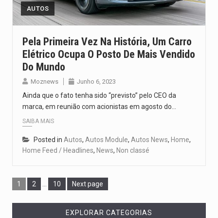
AUTOS
Pela Primeira Vez Na História, Um Carro
Elétrico Ocupa O Posto De Mais Vendido
Do Mundo
Moznews
Junho 6, 2023
Ainda que o fato tenha sido “previsto” pelo CEO da
marca, em reunião com acionistas em agosto do…
SAIBA MAIS
Posted in
Autos
,
Autos Module
,
Autos News
,
Home
,
Home Feed / Headlines
,
News
,
Non classé
1
2
…
10
Next page
EXPLORAR CATEGORIAS