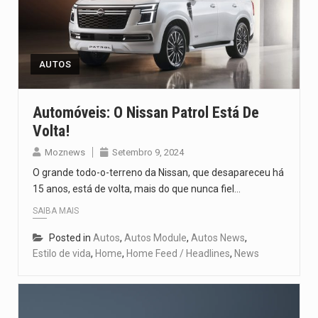
AUTOS
Automóveis: O Nissan Patrol Está De
Volta!
Moznews
Setembro 9, 2024
O grande todo-o-terreno da Nissan, que desapareceu há
15 anos, está de volta, mais do que nunca fiel…
SAIBA MAIS
Posted in
Autos
,
Autos Module
,
Autos News
,
Estilo de vida
,
Home
,
Home Feed / Headlines
,
News