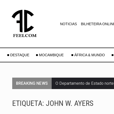
NOTICIAS
BILHETEIRA ONLIN
■ DESTAQUE
■ MOCAMBIQUE
■ ÁFRICA & MUNDO
■
BREAKING NEWS
O Departamento de Estado norte
A final coloca frente a frente d
ETIQUETA:
JOHN W. AYERS
A descoberta representa um mar