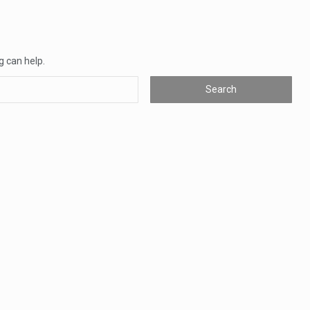
as, mais de 200 incêndios florestais continuam…
e saúde da Faixa de…
g can help.
veu a residência de Sam…
íncia de Ituri, tornou-se…
rovou, no dia 7 de…
agem ao falecido senador Lindsey Graham, foi…
 prazo de 180 dias para…