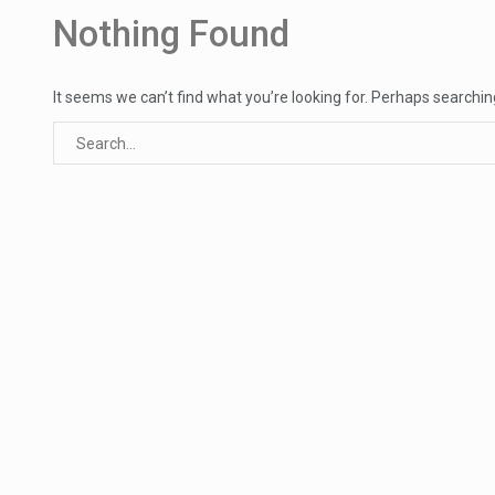
Segundo as autoridades canadian
Nothing Found
De acordo com as autoridades d
It seems we can’t find what you’re looking for. Perhaps searchin
Um dos casos mais graves envol
A cidade de Bunia, capital da prov
O Senado dos Estados Unidos ap
Legislação, renomeada em homen
A nova legislação estabelece um