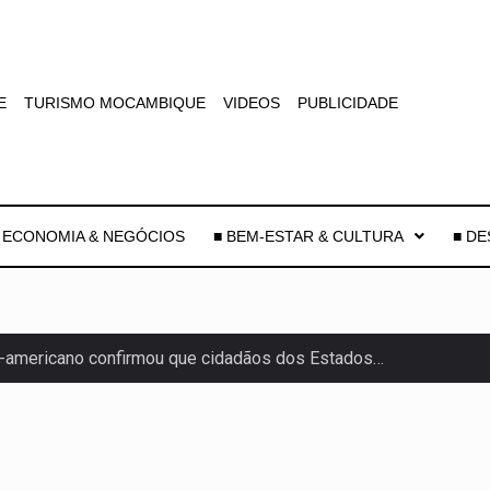
E
TURISMO MOCAMBIQUE
VIDEOS
PUBLICIDADE
 ECONOMIA & NEGÓCIOS
■ BEM-ESTAR & CULTURA
■ D
-americano confirmou que cidadãos dos Estados…
uas equipas que chegaram…
co para a astronomia moderna. Embora…