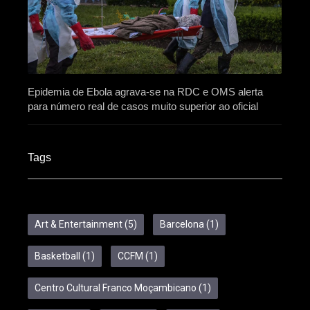
Epidemia de Ebola agrava-se na RDC e OMS alerta
para número real de casos muito superior ao oficial
Tags
Art & Entertainment
(5)
Barcelona
(1)
Basketball
(1)
CCFM
(1)
Centro Cultural Franco Moçambicano
(1)