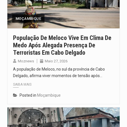
O pagamento marca o desfecho de um dos processos mais…
O programa, cuja implementação está prevista entre abril de 2026…
MOÇAMBIQUE
A nova legislação estabelece um prazo de 180 dias para…
População De Meloco Vive Em Clima De
Medo Após Alegada Presença De
O Departamento de Estado norte-americano confirmou que cidadãos dos Estados…
Terroristas Em Cabo Delgado
A final coloca frente a frente duas equipas que chegaram…
Moznews
Maio 27, 2026
A população de Meloco, no sul da província de Cabo
Delgado, afirma viver momentos de tensão após…
SAIBA MAIS
Posted in
Moçambique