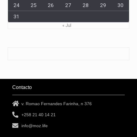
24
25
26
27
28
29
30
31
« Jul
Contacto
v. Romao Fernandes Farinha, n 376
+258 21 40 14 21
info@moz.life