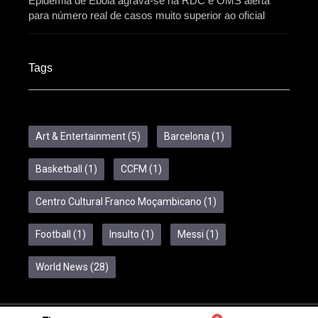
Epidemia de Ebola agrava-se na RDC e OMS alerta
para número real de casos muito superior ao oficial
Tags
Art & Entertainment
(5)
Barcelona
(1)
Basketball
(1)
CCFM
(1)
Centro Cultural Franco Moçambicano
(1)
Football
(1)
Insulto
(1)
Messi
(1)
World News
(28)