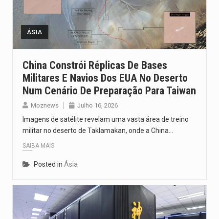
Um dos casos mais graves envolveu a residência de Sam…
A cidade de Bunia, capital da província de Ituri, tornou-se…
ÁSIA
O Senado dos Estados Unidos aprovou, no dia 7 de…
China Constrói Réplicas De Bases
Militares E Navios Dos EUA No Deserto
Legislação, renomeada em homenagem ao falecido senador Lindsey Graham, foi…
Num Cenário De Preparação Para Taiwan
A nova legislação estabelece um prazo de 180 dias para…
Moznews
Julho 16, 2026
Imagens de satélite revelam uma vasta área de treino
militar no deserto de Taklamakan, onde a China…
SAIBA MAIS
Posted in
Ásia