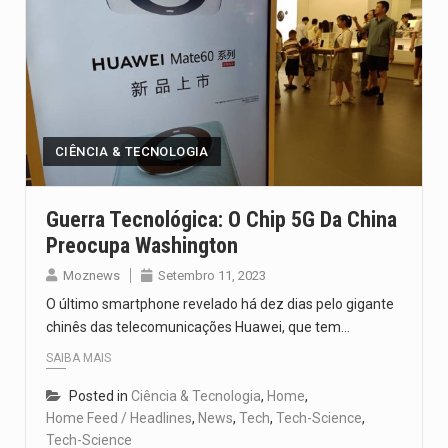
CIÊNCIA & TECNOLOGIA
Guerra Tecnológica: O Chip 5G Da China
Preocupa Washington
Moznews
Setembro 11, 2023
O último smartphone revelado há dez dias pelo gigante
chinês das telecomunicações Huawei, que tem…
SAIBA MAIS
Posted in
Ciência & Tecnologia
,
Home
,
Home Feed / Headlines
,
News
,
Tech
,
Tech-Science
,
Tech-Science