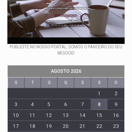
PUBLICITE NO NOSSO PORTAL: SOMOS O PARCEIRO DO SEU
NEGOCIO
AGOSTO 2026
S
T
Q
Q
S
S
D
1
2
3
4
5
6
7
8
9
10
11
12
13
14
15
16
17
18
19
20
21
22
23