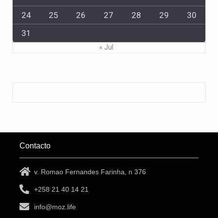
24
25
26
27
28
29
30
31
« Jul
Contacto
v. Romao Fernandes Farinha, n 376
+258 21 40 14 21
info@moz.life