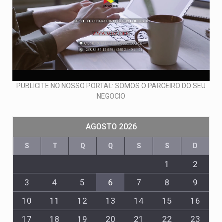
PUBLICITE NO NOSSO PORTAL: SOMOS O PARCEIRO DO SEU
NEGOCIO
AGOSTO 2026
S
T
Q
Q
S
S
D
1
2
3
4
5
6
7
8
9
10
11
12
13
14
15
16
17
18
19
20
21
22
23