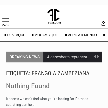
Menu
■ DESTAQUE
■ MOCAMBIQUE
■ ÁFRICA & MUNDO
■ 
BREAKING NEWS
A descoberta representa um marco para a astronomia moderna. Embora…
Segundo as autoridades canadianas, mais de 200 incêndios florestais continuam…
ETIQUETA:
FRANGO A ZAMBEZIANA
De acordo com as autoridades de saúde da Faixa de…
Nothing Found
Um dos casos mais graves envolveu a residência de Sam…
It seems we can’t find what you’re looking for. Perhaps
A cidade de Bunia, capital da província de Ituri, tornou-se…
searching can help.