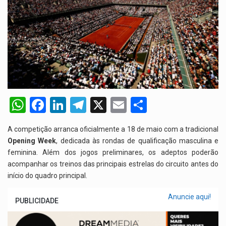
W
F
Li
T
X
E
S
h
a
n
el
m
h
A competição arranca oficialmente a 18 de maio com a tradicional
at
ce
ke
e
ail
ar
Opening Week
, dedicada às rondas de qualificação masculina e
s
b
dI
gr
e
feminina. Além dos jogos preliminares, os adeptos poderão
acompanhar os treinos das principais estrelas do circuito antes do
A
o
n
a
início do quadro principal.
p
o
m
p
k
Anuncie aqui!
PUBLICIDADE