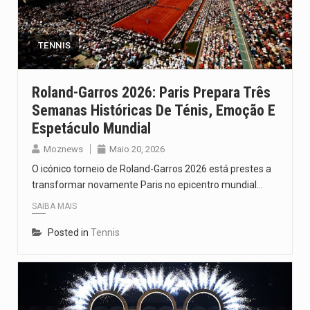
O pagamento marca o desfecho de um dos processos mais…
O programa, cuja implementação está prevista entre abril de 2026…
TENNIS
A nova legislação estabelece um prazo de 180 dias para…
Roland-Garros 2026: Paris Prepara Três
Semanas Históricas De Ténis, Emoção E
O Departamento de Estado norte-americano confirmou que cidadãos dos Estados…
Espetáculo Mundial
A final coloca frente a frente duas equipas que chegaram…
Moznews
Maio 20, 2026
O icónico torneio de Roland-Garros 2026 está prestes a
transformar novamente Paris no epicentro mundial…
SAIBA MAIS
Posted in
Tennis