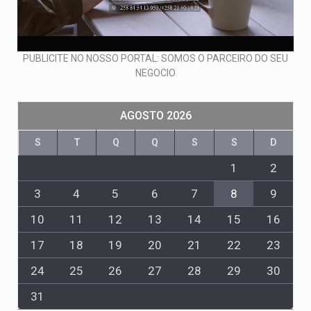
PUBLICITE NO NOSSO PORTAL: SOMOS O PARCEIRO DO SEU
NEGOCIO
AGOSTO 2026
S
T
Q
Q
S
S
D
1
2
3
4
5
6
7
8
9
10
11
12
13
14
15
16
17
18
19
20
21
22
23
24
25
26
27
28
29
30
31