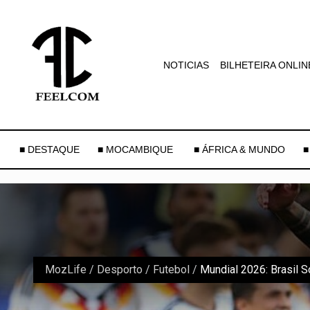
NOTICIAS
BILHETEIRA ONLIN
■ DESTAQUE
■ MOCAMBIQUE
■ ÁFRICA & MUNDO
■
MozLife
/
Desporto
/
Futebol
/
Mundial 2026: Brasil S