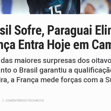
sil Sofre, Paraguai E
ança Entra Hoje em C
as maiores surpresas dos oitavos
to o Brasil garantiu a qualifica
eira, a França mede forças com a 
COMENTÁRIOS FECHADOS