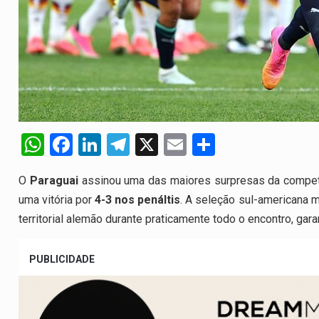
W
F
Li
T
X
E
S
h
a
n
el
m
h
O
Paraguai
assinou uma das maiores surpresas da compet
at
ce
ke
e
ail
ar
uma vitória por
4-3 nos penáltis
. A seleção sul-americana m
s
b
dI
gr
e
territorial alemão durante praticamente todo o encontro, gara
A
o
n
a
p
o
m
PUBLICIDADE
p
k