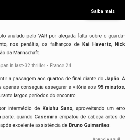
Saiba mais
olo anulado pelo VAR por alegada falta sobre o guarda-
nto, nos penáltis, os falhanços de
Kai Havertz
,
Nick
ção da Mannschaft.
ntir a passagem aos quartos de final diante do
Japão
. A
s apenas conseguiu assegurar a vitória aos
95 minutos
,
rante largos períodos do encontro.
por intermédio de
Kaishu Sano
, aproveitando um erro
a parte, quando
Casemiro
empatou de cabeça antes de
, após excelente assistência de
Bruno Guimarães
.
Anuncie aqui!