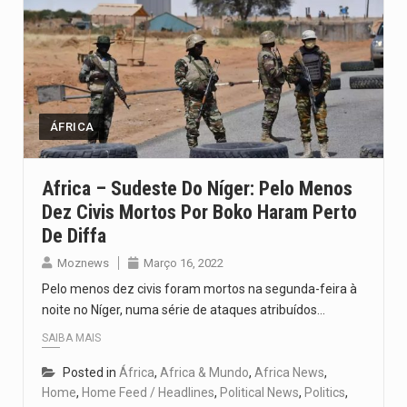
ÁFRICA
Africa – Sudeste Do Níger: Pelo Menos
Dez Civis Mortos Por Boko Haram Perto
De Diffa
Moznews
Março 16, 2022
Pelo menos dez civis foram mortos na segunda-feira à
noite no Níger, numa série de ataques atribuídos…
SAIBA MAIS
Posted in
África
,
Africa & Mundo
,
Africa News
,
Home
,
Home Feed / Headlines
,
Political News
,
Politics
,