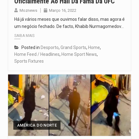
Oficialmente Ao Hall Da Fama Da UFC
Moznews
Março 16, 2022
Há já vários meses que ouvimos falar disso, mas agora é
um negócio fechado. De facto, Khabib Nurmagomedov…
SAIBA MAIS
Posted in
Desporto
,
Grand Sports
,
Home
,
Home Feed / Headlines
,
Home Sport News
,
Sports Fixtures
AMÉRICA DO NORTE