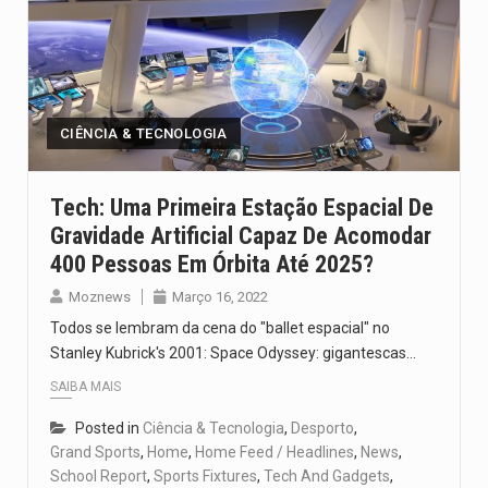
CIÊNCIA & TECNOLOGIA
Tech: Uma Primeira Estação Espacial De
Gravidade Artificial Capaz De Acomodar
400 Pessoas Em Órbita Até 2025?
Moznews
Março 16, 2022
Todos se lembram da cena do "ballet espacial" no
Stanley Kubrick's 2001: Space Odyssey: gigantescas…
SAIBA MAIS
Posted in
Ciência & Tecnologia
,
Desporto
,
Grand Sports
,
Home
,
Home Feed / Headlines
,
News
,
School Report
,
Sports Fixtures
,
Tech And Gadgets
,