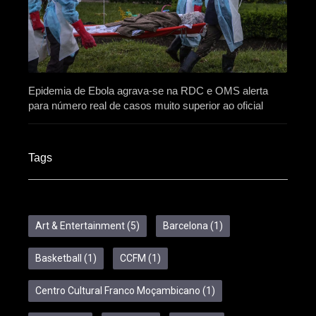
Epidemia de Ebola agrava-se na RDC e OMS alerta
para número real de casos muito superior ao oficial
Tags
Art & Entertainment
(5)
Barcelona
(1)
Basketball
(1)
CCFM
(1)
Centro Cultural Franco Moçambicano
(1)