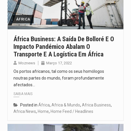
O programa, cuja implementação está prevista entre abril de 2026…
A nova legislação estabelece um prazo de 180 dias para…
ÁFRICA
O Departamento de Estado norte-americano confirmou que cidadãos dos Estados…
África Business: A Saída De Bolloré E O
Impacto Pandémico Abalam O
A final coloca frente a frente duas equipas que chegaram…
Transporte E A Logística Em África
A descoberta representa um marco para a astronomia moderna. Embora…
Moznews
Março 17, 2022
Os portos africanos, tal como os seus homólogos
noutras partes do mundo, foram profundamente
afectados…
SAIBA MAIS
Posted in
África
,
Africa & Mundo
,
Africa Business
,
Africa News
,
Home
,
Home Feed / Headlines