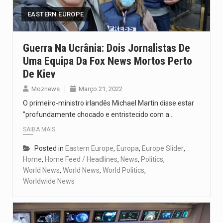
EASTERN EUROPE
Guerra Na Ucrânia: Dois Jornalistas De
Uma Equipa Da Fox News Mortos Perto
De Kiev
Moznews
Março 21, 2022
O primeiro-ministro irlandês Michael Martin disse estar
"profundamente chocado e entristecido com a…
SAIBA MAIS
Posted in
Eastern Europe
,
Europa
,
Europe Slider
,
Home
,
Home Feed / Headlines
,
News
,
Politics
,
World News
,
World News
,
World Politics
,
Worldwide News