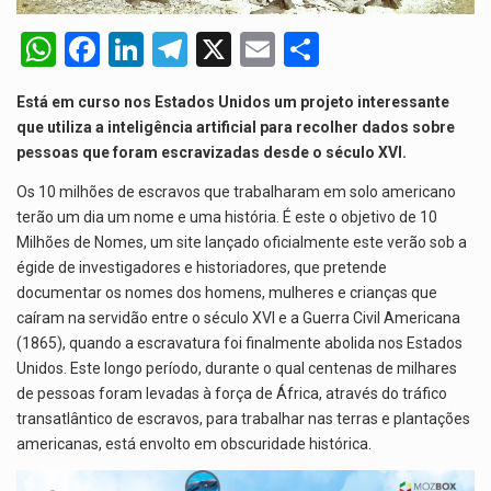
De acordo com as autoridades de saúde da Faixa de…
W
F
Li
T
X
E
S
A polícia moçambicana anunciou a detenção de mais um suspeito…
h
a
n
el
m
h
Está em curso nos Estados Unidos um projeto interessante
Cover photo suggestion (in English): A police officer outside a…
at
ce
ke
e
ail
ar
que utiliza a inteligência artificial para recolher dados sobre
s
b
dI
gr
e
pessoas que foram escravizadas desde o século XVI.
O Senado dos Estados Unidos aprovou, no dia 7 de…
A
o
n
a
Os 10 milhões de escravos que trabalharam em solo americano
p
o
m
terão um dia um nome e uma história. É este o objetivo de 10
Milhões de Nomes, um site lançado oficialmente este verão sob a
p
k
égide de investigadores e historiadores, que pretende
documentar os nomes dos homens, mulheres e crianças que
caíram na servidão entre o século XVI e a Guerra Civil Americana
(1865), quando a escravatura foi finalmente abolida nos Estados
Unidos. Este longo período, durante o qual centenas de milhares
de pessoas foram levadas à força de África, através do tráfico
transatlântico de escravos, para trabalhar nas terras e plantações
americanas, está envolto em obscuridade histórica.