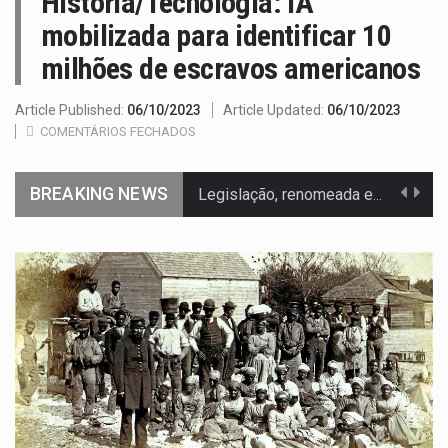
História/Tecnologia: IA
mobilizada para identificar 10
milhões de escravos americanos
Article Published:
06/10/2023
Article Updated:
06/10/2023
COMENTÁRIOS FECHADOS
Legislação, renomeada em homenagem ao falecido senador Lindsey Graham, foi…
BREAKING NEWS
A nova legislação estabelece um prazo de 180 dias para…
O Departamento de Estado norte-americano confirmou que cidadãos dos Estados…
A final coloca frente a frente duas equipas que chegaram…
A descoberta representa um marco para a astronomia moderna. Embora…
Segundo as autoridades canadianas, mais de 200 incêndios florestais continuam…