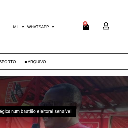
0
ML
WHATSAPP
ESPORTO
■ ARQUIVO
gica num bastião eleitoral sensível