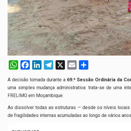
W
F
Li
T
X
E
S
h
a
n
el
m
h
A decisão tomada durante a
69.ª Sessão Ordinária da Co
at
ce
ke
e
ail
ar
uma simples mudança administrativa: trata-se de uma int
s
b
dI
gr
e
FRELIMO em Moçambique.
A
o
n
a
Ao dissolver todas as estruturas — desde os níveis locais a
p
o
m
de fragilidades internas acumuladas ao longo de vários anos
p
k