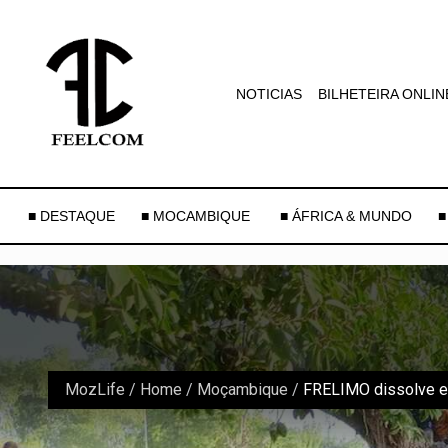
NOTICIAS
BILHETEIRA ONLIN
■ DESTAQUE
■ MOCAMBIQUE
■ ÁFRICA & MUNDO
■
MozLife
/
Home
/
Moçambique
/
FRELIMO dissolve est