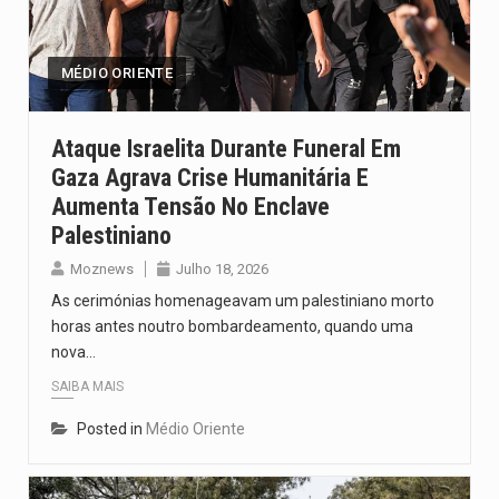
Segundo as autoridades canadianas, mais de 200 incêndios florestais continuam…
De acordo com as autoridades de saúde da Faixa de…
MÉDIO ORIENTE
A polícia moçambicana anunciou a detenção de mais um suspeito…
Ataque Israelita Durante Funeral Em
Gaza Agrava Crise Humanitária E
Cover photo suggestion (in English): A police officer outside a…
Aumenta Tensão No Enclave
O Senado dos Estados Unidos aprovou, no dia 7 de…
Palestiniano
Moznews
Julho 18, 2026
As cerimónias homenageavam um palestiniano morto
horas antes noutro bombardeamento, quando uma
nova…
SAIBA MAIS
Posted in
Médio Oriente