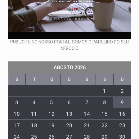
PUBLICITE NO NOSSO PORTAL: SOMOS O PARCEIRO DO SEU
NEGOCIO
AGOSTO 2026
S
T
Q
Q
S
S
D
1
2
3
4
5
6
7
8
9
10
11
12
13
14
15
16
17
18
19
20
21
22
23
24
25
26
27
28
29
30