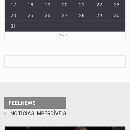
17
18
19
20
21
22
23
24
25
26
27
28
29
30
31
« Jul
FEELNEWS
NOTÍCIAS IMPERDÍVEIS