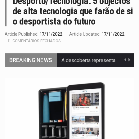
Desporto/Tecnologia: 5 objectos
de alta tecnologia que farão de si
o desportista do futuro
Article Published:
17/11/2022
Article Updated:
17/11/2022
COMENTÁRIOS FECHADOS
BREAKING NEWS
A descoberta representa um marco para a astronomia moderna. Embora…
Segundo as autoridades canadianas, mais de 200 incêndios florestais continuam…
De acordo com as autoridades de saúde da Faixa de…
Um dos casos mais graves envolveu a residência de Sam…
A cidade de Bunia, capital da província de Ituri, tornou-se…
O pagamento marca o desfecho de um dos processos mais…