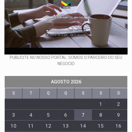
PUBLICITE NO NOSSO PORTAL: SOMOS O PARCEIRO DO SEU
NEGOCIO
AGOSTO 2026
S
T
Q
Q
S
S
D
1
2
3
4
5
6
7
8
9
10
11
12
13
14
15
16