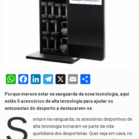
O programa, cuja implementação está prevista entre abril de 2026…
A nova legislação estabelece um prazo de 180 dias para…
O Departamento de Estado norte-americano confirmou que cidadãos dos Estados…
A final coloca frente a frente duas equipas que chegaram…
W
F
Li
T
X
E
S
h
a
n
el
m
h
Porque merece estar na vanguarda da nova tecnologia, aqui
at
ce
ke
e
ail
ar
estão 5 acessórios de alta tecnologia para ajudar os
s
b
dI
gr
e
entusiastas do desporto a destacarem-se.
S
A
o
n
a
empre na vanguarda, os acessórios desportivos de
p
o
m
alta tecnologia tornaram-se parte da vida
quotidiana dos desportistas. Quer seja em casa, no
p
k