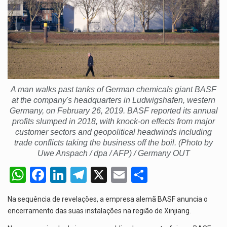
O programa, cuja implementação está prevista entre abril de 2026…
A nova legislação estabelece um prazo de 180 dias para…
O Departamento de Estado norte-americano confirmou que cidadãos dos Estados…
A man walks past tanks of German chemicals giant BASF
A final coloca frente a frente duas equipas que chegaram…
at the company's headquarters in Ludwigshafen, western
Germany, on February 26, 2019. BASF reported its annual
A descoberta representa um marco para a astronomia moderna. Embora…
profits slumped in 2018, with knock-on effects from major
customer sectors and geopolitical headwinds including
trade conflicts taking the business off the boil. (Photo by
Uwe Anspach / dpa / AFP) / Germany OUT
W
F
Li
T
X
E
S
h
a
n
el
m
h
Na sequência de revelações, a empresa alemã BASF anuncia o
at
ce
ke
e
ail
ar
encerramento das suas instalações na região de Xinjiang.
s
b
dI
gr
e