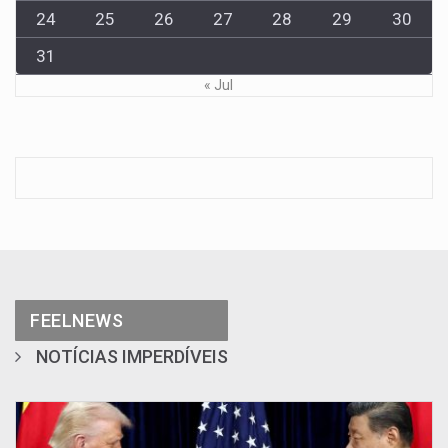
24
25
26
27
28
29
30
31
« Jul
FEELNEWS
NOTÍCIAS IMPERDÍVEIS