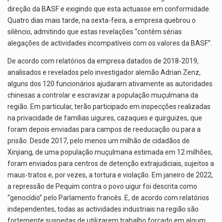
direção da BASF e exigindo que esta actuasse em conformidade.
Quatro dias mais tarde, na sexta-feira, a empresa quebrou o
silêncio, admitindo que estas revelações “contêm sérias
alegações de actividades incompatíveis com os valores da BASF”.
De acordo com relatórios da empresa datados de 2018-2019,
analisados e revelados pelo investigador alemão Adrian Zenz,
alguns dos 120 funcionários ajudaram ativamente as autoridades
chinesas a controlar e escravizar a população muçulmana da
região. Em particular, terão participado em inspecções realizadas
na privacidade de famílias uigures, cazaques e quirguizes, que
foram depois enviadas para campos de reeducação ou para a
prisão. Desde 2017, pelo menos um milhão de cidadãos de
Xinjiang, de uma população muçulmana estimada em 12 milhões,
foram enviados para centros de detenção extrajudiciais, sujeitos a
maus-tratos e, por vezes, a tortura e violação. Em janeiro de 2022,
a repressão de Pequim contra o povo uigur foi descrita como
“genocídio” pelo Parlamento francês. E, de acordo com relatórios
independentes, todas as actividades industriais na região são
fortemente suspeitas de utilizarem trabalho forçado em algum