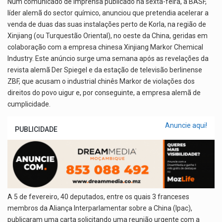
Num comunicado de imprensa publicado na sexta-feira, a BASF,
A
o
n
a
líder alemã do sector químico, anunciou que pretendia acelerar a
p
o
m
venda de duas das suas instalações perto de Korla, na região de
Xinjiang (ou Turquestão Oriental), no oeste da China, geridas em
p
k
colaboração com a empresa chinesa Xinjiang Markor Chemical
Industry. Este anúncio surge uma semana após as revelações da
revista alemã Der Spiegel e da estação de televisão berlinense
ZBF, que acusam o industrial chinês Markor de violações dos
direitos do povo uigur e, por conseguinte, a empresa alemã de
cumplicidade.
Anuncie aqui!
PUBLICIDADE
A 5 de fevereiro, 40 deputados, entre os quais 3 franceses
membros da Aliança Interparlamentar sobre a China (Ipac),
publicaram uma carta solicitando uma reunião urgente com a