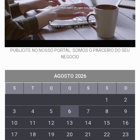
PUBLICITE NO NOSSO PORTAL: SOMOS O PARCEIRO DO SEU
NEGOCIO
AGOSTO 2026
S
T
Q
Q
S
S
D
1
2
3
4
5
6
7
8
9
10
11
12
13
14
15
16
17
18
19
20
21
22
23