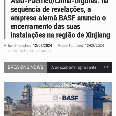
Ásia-Pacífico/China-Uigures: na
sequência de revelações, a
empresa alemã BASF anuncia o
encerramento das suas
instalações na região de Xinjiang
Article Published:
12/02/2024
Article Updated:
12/02/2024
COMENTÁRIOS FECHADOS
BREAKING NEWS
Segundo as autoridades canadianas, mais de 200 incêndios florestais continuam…
De acordo com as autoridades de saúde da Faixa de…
Um dos casos mais graves envolveu a residência de Sam…
A cidade de Bunia, capital da província de Ituri, tornou-se…
O pagamento marca o desfecho de um dos processos mais…