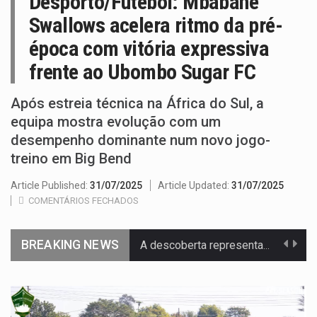
Desporto/Futebol: Mbabane
Swallows acelera ritmo da pré-
época com vitória expressiva
frente ao Ubombo Sugar FC
Após estreia técnica na África do Sul, a
equipa mostra evolução com um
desempenho dominante num novo jogo-
treino em Big Bend
Article Published:
31/07/2025
Article Updated:
31/07/2025
COMENTÁRIOS FECHADOS
BREAKING NEWS
A descoberta representa um marco para a astronomia moderna. Embora…
Segundo as autoridades canadianas, mais de 200 incêndios florestais continuam…
De acordo com as autoridades de saúde da Faixa de…