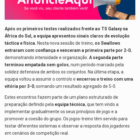
p
k
Após os primeiros testes realizados frente ao TS Galaxy na
África do Sul, a equipa apresentou sinais claros de evolução
táctica e física.
Nesta nova sessão de treino,
os Swallows
entraram com confiança e venceram a primeira parte por 2-0
,
demonstrando intensidade e organização.
A segunda parte
terminou empatada sem golos
, num período marcado pela
solidez defensiva de ambos os conjuntos. Na última etapa, a
equipa voltou a assumir o controlo e
encerrou o treino com uma
vitória por 3-0
, somando um resultado agregado de 5-0.
Estes encontros fazem parte de um plano estruturado de
preparação definido pela
equipa técnica
, que tem vindo a
implementar gradualmente os seus princípios de jogo e a
promover a coesão do grupo. Os jogos-treino têm servido para
testar diferentes sistemas e observar a resposta dos jogadores
em cenários de competição real.