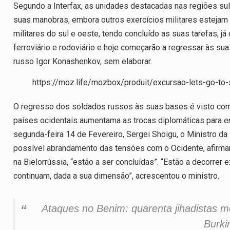
Segundo a Interfax, as unidades destacadas nas regiões sul e
suas manobras, embora outros exercícios militares estejam a
militares do sul e oeste, tendo concluído as suas tarefas, 
ferroviário e rodoviário e hoje começarão a regressar às su
russo Igor Konashenkov, sem elaborar.
https://moz.life/mozbox/produit/excursao-lets-go-to-
O regresso dos soldados russos às suas bases é visto co
países ocidentais aumentama as trocas diplomáticas para en
segunda-feira 14 de Fevereiro, Sergei Shoigu, o Ministro d
possível abrandamento das tensões com o Ocidente, afirm
na Bielorrússia, “estão a ser concluídas”. “Estão a decorrer
continuam, dada a sua dimensão”, acrescentou o ministro.
Ataques no Benim: quarenta jihadistas m
Burki