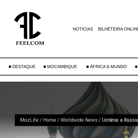
NOTICIAS
BILHETEIRA ONLIN
■ DESTAQUE
■ MOCAMBIQUE
■ ÁFRICA & MUNDO
■
MozLife
/
Home
/
Worldwide News
/
Ucrânia: a Rússi