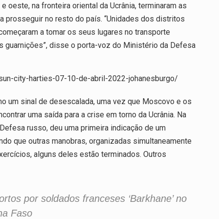
 oeste, na fronteira oriental da Ucrânia, terminaram as
 prosseguir no resto do país. “Unidades dos distritos
já começaram a tomar os seus lugares no transporte
as guarnições”, disse o porta-voz do Ministério da Defesa
sun-city-harties-07-10-de-abril-2022-johanesburgo/
mo um sinal de desescalada, uma vez que Moscovo e os
contrar uma saída para a crise em torno da Ucrânia. Na
a Defesa russo, deu uma primeira indicação de um
ando que outras manobras, organizadas simultaneamente
 exercícios, alguns deles estão terminados. Outros
ortos por soldados franceses ‘Barkhane’ no
na Faso