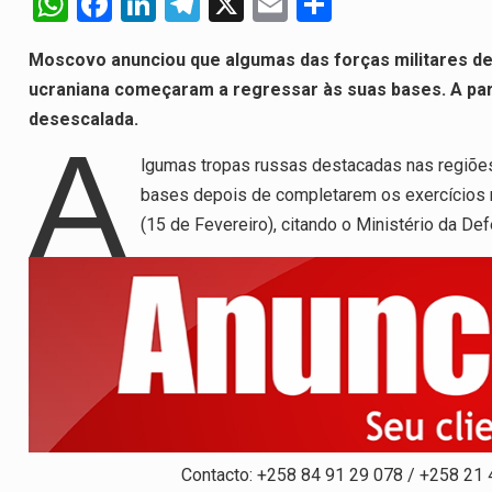
W
F
Li
T
X
E
S
h
a
n
el
m
h
Moscovo anunciou que algumas das forças militares de
at
ce
ke
e
ail
ar
ucraniana começaram a regressar às suas bases. A par
s
b
dI
gr
e
desescalada.
A
o
n
a
A
lgumas tropas russas destacadas nas regiões
p
o
m
bases depois de completarem os exercícios mi
p
k
(15 de Fevereiro), citando o Ministério da Def
Contacto: +258 84 91 29 078 / +258 21