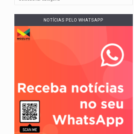
A cidade de Bunia, capital da pr
NOTÍCIAS PELO WHATSAPP
O pagamento marca o desfech
O programa, cuja implementação
A nova legislação estabelece 
O Departamento de Estado nor
A final coloca frente a frente