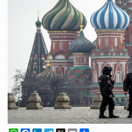
ovíncia de Ituri, tornou-se…
o de um dos processos mais…
 está prevista entre abril de 2026…
um prazo de 180 dias para…
te-americano confirmou que cidadãos dos Estados…
 duas equipas que chegaram…