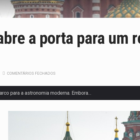
 abre a porta para um 
COMENTÁRIOS FECHADOS
arco para a astronomia moderna. Embora…
anas, mais de 200 incêndios florestais continuam…
 de saúde da Faixa de…
olveu a residência de Sam…