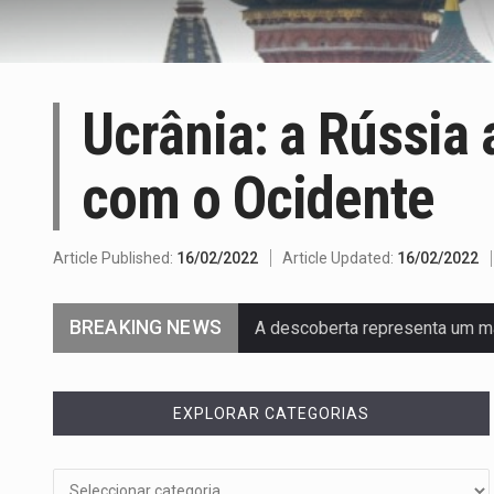
Ucrânia: a Rússia
com o Ocidente
Article Published:
16/02/2022
Article Updated:
16/02/2022
BREAKING NEWS
A descoberta representa um m
Segundo as autoridades canadi
EXPLORAR CATEGORIAS
De acordo com as autoridades
Um dos casos mais graves env