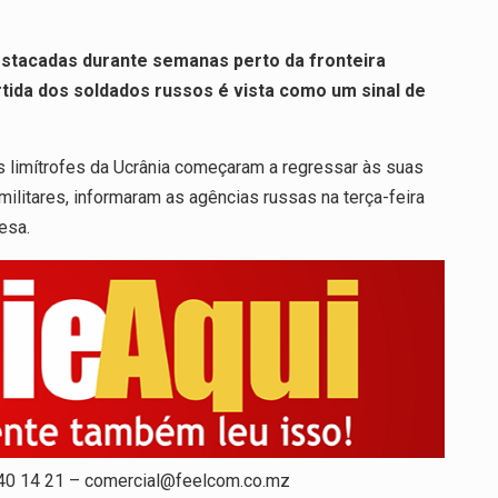
stacadas durante semanas perto da fronteira
tida dos soldados russos é vista como um sinal de
 limítrofes da Ucrânia começaram a regressar às suas
litares, informaram as agências russas na terça-feira
esa.
 40 14 21 – comercial@feelcom.co.mz