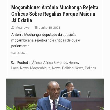
Moçambique: António Muchanga Rejeita
Críticas Sobre Regalias Porque Maioria
Já Existia
Moznews
Junho 18, 2021
António Muchanga, deputado da oposição
moçambicana, rejeitou hoje críticas de que o
parlamento…
SAIBA MAIS
Posted in
África
,
Africa & Mundo
,
Home
,
Local News
,
Moçambique
,
News
,
Political News
,
Politics