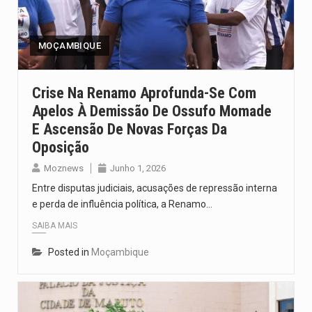
Segundo as autoridades canadianas, mais de 200 incêndios florestais continuam…
De acordo com as autoridades de saúde da Faixa de…
MOÇAMBIQUE
A polícia moçambicana anunciou a detenção de mais um suspeito…
Crise Na Renamo Aprofunda-Se Com
Apelos À Demissão De Ossufo Momade
Cover photo suggestion (in English): A police officer outside a…
E Ascensão De Novas Forças Da
O Senado dos Estados Unidos aprovou, no dia 7 de…
Oposição
Moznews
Junho 1, 2026
Entre disputas judiciais, acusações de repressão interna
e perda de influência política, a Renamo…
SAIBA MAIS
Posted in
Moçambique