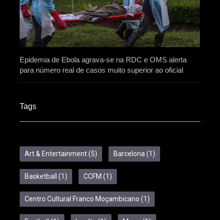
Epidemia de Ebola agrava-se na RDC e OMS alerta
para número real de casos muito superior ao oficial
Tags
Art & Entertainment
(5)
Barcelona
(1)
Basketball
(1)
CCFM
(1)
Centro Cultural Franco Moçambicano
(1)