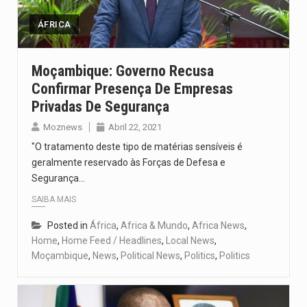
ÁFRICA
Moçambique: Governo Recusa
Confirmar Presença De Empresas
Privadas De Segurança
Moznews
Abril 22, 2021
"O tratamento deste tipo de matérias sensíveis é
geralmente reservado às Forças de Defesa e
Segurança…
SAIBA MAIS
Posted in
África
,
Africa & Mundo
,
Africa News
,
Home
,
Home Feed / Headlines
,
Local News
,
Moçambique
,
News
,
Political News
,
Politics
,
Politics