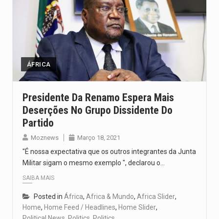
ÁFRICA
Presidente Da Renamo Espera Mais
Deserções No Grupo Dissidente Do
Partido
Moznews
Março 18, 2021
"É nossa expectativa que os outros integrantes da Junta
Militar sigam o mesmo exemplo ", declarou o…
SAIBA MAIS
Posted in
África
,
Africa & Mundo
,
Africa Slider
,
Home
,
Home Feed / Headlines
,
Home Slider
,
Political News
,
Politics
,
Politics