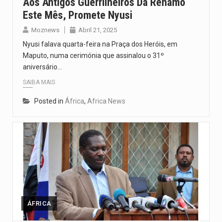
Aos Antigos Guerrilheiros Da Renamo
Este Mês, Promete Nyusi
Moznews
Abril 21, 2025
Nyusi falava quarta-feira na Praça dos Heróis, em
Maputo, numa cerimónia que assinalou o 31º
aniversário…
SAIBA MAIS
Posted in
África
,
Africa News
ÁFRICA