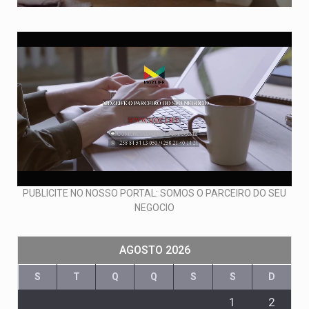
PUBLICITE NO NOSSO PORTAL: SOMOS O PARCEIRO DO SEU
NEGOCIO
AGOSTO 2026
S
T
Q
Q
S
S
D
1
2