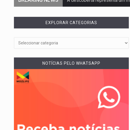
A descoberta representa um m
Segundo as autoridades canadi
EXPLORAR CATEGORIAS
De acordo com as autoridades
Um dos casos mais graves env
A cidade de Bunia, capital da pr
NOTÍCIAS PELO WHATSAPP
O pagamento marca o desfech
O programa, cuja implementação
A nova legislação estabelece 
O Departamento de Estado nor
A final coloca frente a frente