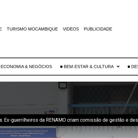
E
TURISMO MOCAMBIQUE
VIDEOS
PUBLICIDADE
 ECONOMIA & NEGÓCIOS
■ BEM-ESTAR & CULTURA
■ D
a: Ex-guerrilheiros da RENAMO criam comissão de gestão e de