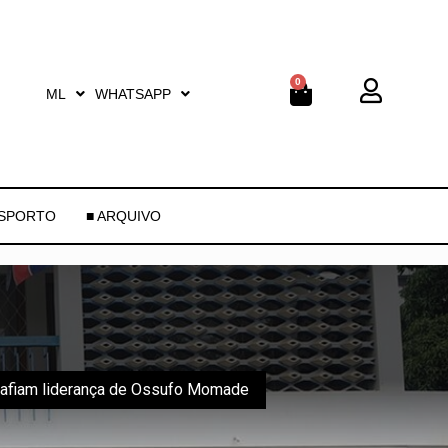
0
ML
WHATSAPP
ESPORTO
■ ARQUIVO
safiam liderança de Ossufo Momade