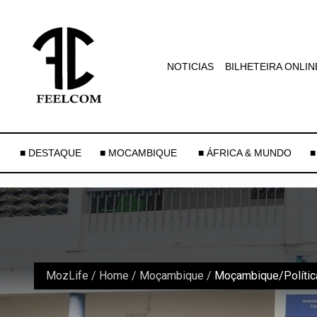
NOTICIAS
BILHETEIRA ONLIN
■ DESTAQUE
■ MOCAMBIQUE
■ ÁFRICA & MUNDO
■
MozLife
/
Home
/
Moçambique
/
Moçambique/Polític