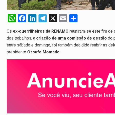
W
F
Li
T
X
E
S
h
a
n
el
m
h
Os
ex-guerrilheiros da RENAMO
reuniram-se este fim de
at
ce
ke
e
ail
ar
dos trabalhos, a
criação de uma comissão de gestão
do p
s
b
dI
gr
e
entre sábado e domingo, foi também decidido reabrir as del
A
o
n
a
presidente
Ossufo Momade
.
p
o
m
p
k