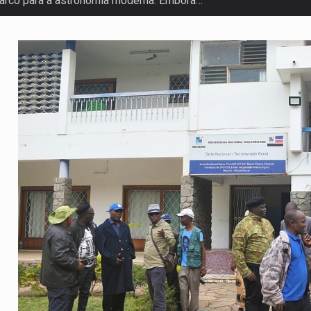
arco para a astronomia moderna. Embora…
anas, mais de 200 incêndios florestais continuam…
 de saúde da Faixa de…
olveu a residência de Sam…
ovíncia de Ituri, tornou-se…
o de um dos processos mais…
 está prevista entre abril de 2026…
um prazo de 180 dias para…
te-americano confirmou que cidadãos dos Estados…
 duas equipas que chegaram…