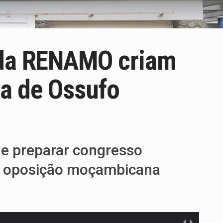
 da RENAMO criam
ça de Ossufo
 e preparar congresso
 da oposição moçambicana