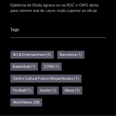
Epidemia de Ebola agrava-se na RDC e OMS alerta
para número real de casos muito superior ao oficial
Tags
Art & Entertainment
(5)
Barcelona
(1)
Basketball
(1)
CCFM
(1)
Centro Cultural Franco Moçambicano
(1)
Football
(1)
Insulto
(1)
Messi
(1)
World News
(28)