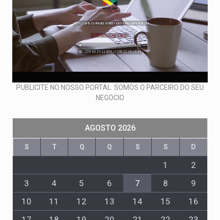
PUBLICITE NO NOSSO PORTAL: SOMOS O PARCEIRO DO SEU
NEGOCIO
AGOSTO 2026
S
T
Q
Q
S
S
D
1
2
3
4
5
6
7
8
9
10
11
12
13
14
15
16
17
18
19
20
21
22
23