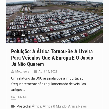
ÁFRICA
Poluição: A África Tornou-Se A Lixeira
Para Veículos Que A Europa E O Japão
Já Não Querem
Moznews
Abril 19, 2023
Um relatório da ONU assinala que a importação
frequentemente não regulamentada de veículos
antigos…
SAIBA MAIS
Posted in
África
,
Africa & Mundo
,
Africa News
,