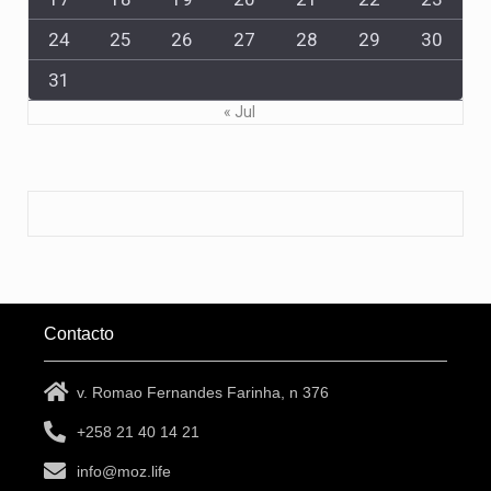
24
25
26
27
28
29
30
31
« Jul
Contacto
v. Romao Fernandes Farinha, n 376
+258 21 40 14 21
info@moz.life