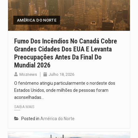
O pagamento marca o desfecho de um dos processos mais…
O programa, cuja implementação está prevista entre abril de 2026…
AMÉRICA DO NORTE
A nova legislação estabelece um prazo de 180 dias para…
Fumo Dos Incêndios No Canadá Cobre
Grandes Cidades Dos EUA E Levanta
O Departamento de Estado norte-americano confirmou que cidadãos dos Estados…
Preocupações Antes Da Final Do
A final coloca frente a frente duas equipas que chegaram…
Mundial 2026
Moznews
Julho 18, 2026
O fenómeno atingiu particularmente o nordeste dos
Estados Unidos, onde milhões de pessoas foram
aconselhadas…
SAIBA MAIS
Posted in
América do Norte