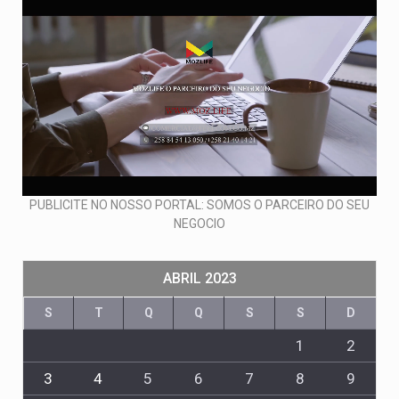
PUBLICITE NO NOSSO PORTAL: SOMOS O PARCEIRO DO SEU
NEGOCIO
ABRIL 2023
S
T
Q
Q
S
S
D
1
2
3
4
5
6
7
8
9