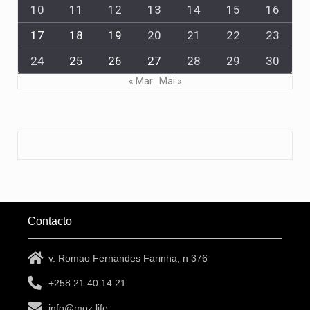
10
11
12
13
14
15
16
17
18
19
20
21
22
23
24
25
26
27
28
29
30
« Mar
Mai »
Contacto
v. Romao Fernandes Farinha, n 376
+258 21 40 14 21
info@moz.life