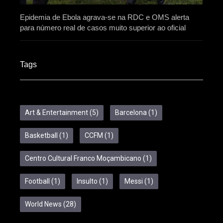
Epidemia de Ebola agrava-se na RDC e OMS alerta
para número real de casos muito superior ao oficial
Tags
Art & Entertainment
(5)
Barcelona
(1)
Basketball
(1)
CCFM
(1)
Centro Cultural Franco Moçambicano
(1)
Football
(1)
Insulto
(1)
Messi
(1)
World News
(28)