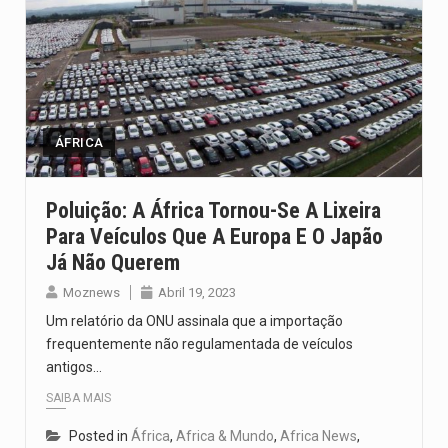
ÁFRICA
Poluição: A África Tornou-Se A Lixeira
Para Veículos Que A Europa E O Japão
Já Não Querem
Moznews
Abril 19, 2023
Um relatório da ONU assinala que a importação
frequentemente não regulamentada de veículos
antigos…
SAIBA MAIS
Posted in
África
,
Africa & Mundo
,
Africa News
,