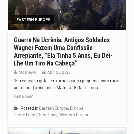
Segundo as autoridades canadianas, mais de 200 incêndios florestais continuam…
De acordo com as autoridades de saúde da Faixa de…
EASTERN EUROPE
A polícia moçambicana anunciou a detenção de mais um suspeito…
Guerra Na Ucrânia: Antigos Soldados
Wagner Fazem Uma Confissão
Cover photo suggestion (in English): A police officer outside a…
Arrepiante, “ela Tinha 5 Anos, Eu Dei-
O Senado dos Estados Unidos aprovou, no dia 7 de…
Lhe Um Tiro Na Cabeça”
Moznews
Abril 25, 2023
"Ela estava a gritar. Era uma criança pequena [com mais
ou menos] cinco anos. Matei-a." Esta foi uma…
SAIBA MAIS
Posted in
Eastern Europe
,
Europa
,
Home Feed / Headlines
,
Western Europe