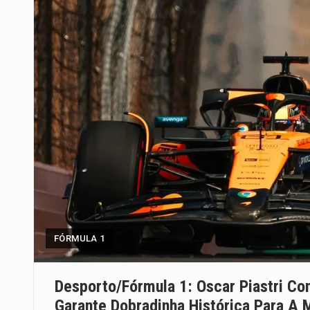
FÓRMULA 1
Desporto/Fórmula 1: Oscar Piastri Con
Garante Dobradinha Histórica Para A