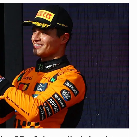
as, mais de 200 incêndios florestais continuam…
e saúde da Faixa de…
veu a residência de Sam…
íncia de Ituri, tornou-se…
rovou, no dia 7 de…
agem ao falecido senador Lindsey Graham, foi…
 prazo de 180 dias para…