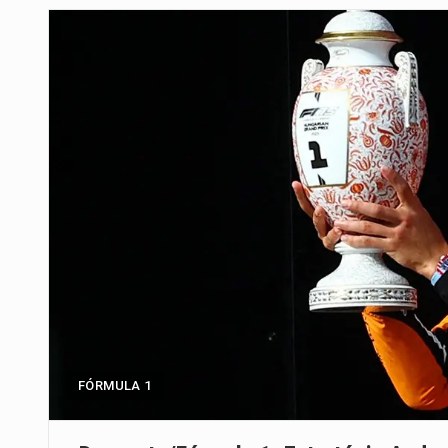
Segundo as autoridades canadian
De acordo com as autoridades d
Um dos casos mais graves envol
A cidade de Bunia, capital da prov
O Senado dos Estados Unidos ap
Legislação, renomeada em homen
A nova legislação estabelece um
FÓRMULA 1