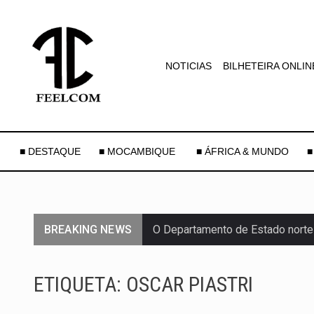
NOTICIAS
BILHETEIRA ONLIN
■ DESTAQUE
■ MOCAMBIQUE
■ ÁFRICA & MUNDO
■
BREAKING NEWS
O Departamento de Estado norte
A final coloca frente a frente d
ETIQUETA:
OSCAR PIASTRI
A descoberta representa um mar