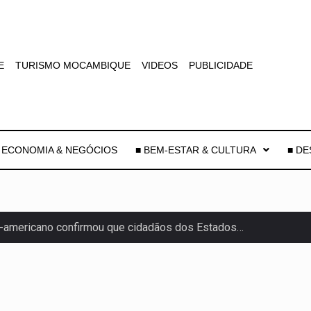
E
TURISMO MOCAMBIQUE
VIDEOS
PUBLICIDADE
 ECONOMIA & NEGÓCIOS
■ BEM-ESTAR & CULTURA
■ D
-americano confirmou que cidadãos dos Estados…
uas equipas que chegaram…
co para a astronomia moderna. Embora…