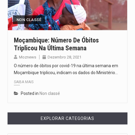
O pagamento marca o desfecho de um dos processos mais…
O programa, cuja implementação está prevista entre abril de 2026…
NON CLASSÉ
A nova legislação estabelece um prazo de 180 dias para…
Moçambique: Número De Óbitos
Triplicou Na Última Semana
O Departamento de Estado norte-americano confirmou que cidadãos dos Estados…
Moznews
Dezembro 28, 2021
A final coloca frente a frente duas equipas que chegaram…
O número de óbitos por covid-19 na última semana em
Moçambique triplicou, indicam os dados do Ministério…
SAIBA MAIS
Posted in
Non classé
EXPLORAR CATEGORIAS