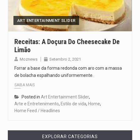
O programa, cuja implementação está prevista entre abril de 2026…
A nova legislação estabelece um prazo de 180 dias para…
ART ENTERTAINMENT SLIDER
O Departamento de Estado norte-americano confirmou que cidadãos dos Estados…
Receitas: A Doçura Do Cheesecake De
Limão
A final coloca frente a frente duas equipas que chegaram…
Moznews
Setembro 2, 2021
A descoberta representa um marco para a astronomia moderna. Embora…
Forrar a base da forma redonda com aro com a massa
de bolacha espalhando uniformemente.
SAIBA MAIS
Posted in
Art Entertainment Slider
,
Arte e Entretenimento
,
Estilo de vida
,
Home
,
Home Feed / Headlines
EXPLORAR CATEGORIAS