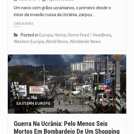
Um navio com grãos ucranianos, o primeiro desde o
início da invasão russa da Ucrânia, zarpou…
SAIBA MAIS
Posted in
Europa
,
Home
,
Home Feed / Headlines
,
Western Europe
,
World News
,
Worldwide News
EASTERN EUROPE
Guerra Na Ucrânia: Pelo Menos Seis
Mortos Em Bombardeio De Um Shopping