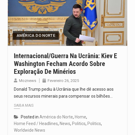
AMÉRICA DO NORTE
Internacional/Guerra Na Ucrânia: Kiev E
Washington Fecham Acordo Sobre
Exploração De Minérios
Moznews
Fevereiro 26, 2025
Donald Trump pediu à Ucrânia que lhe dê acesso aos
seus recursos minerais para compensar os bilhões…
SAIBA MAIS
Posted in
América do Norte
,
Home
,
Home Feed / Headlines
,
News
,
Politics
,
Politics
,
Worldwide News