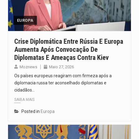
Um dos casos mais graves envolveu a residência de Sam…
A cidade de Bunia, capital da província de Ituri, tornou-se…
EUROPA
O Senado dos Estados Unidos aprovou, no dia 7 de…
Crise Diplomática Entre Rússia E Europa
Aumenta Após Convocação De
Legislação, renomeada em homenagem ao falecido senador Lindsey Graham, foi…
Diplomatas E Ameaças Contra Kiev
A nova legislação estabelece um prazo de 180 dias para…
Moznews
Maio 27, 2026
Os países europeus reagiram com firmeza após a
diplomacia russa ter aconselhado diplomatas e
cidadãos…
SAIBA MAIS
Posted in
Europa