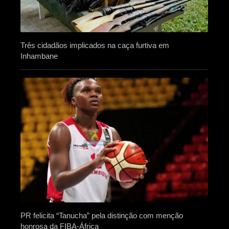
Três cidadãos implicados na caça furtiva em
Inhambane
PR felicita “Tanucha” pela distinção com menção
honrosa da FIBA-África