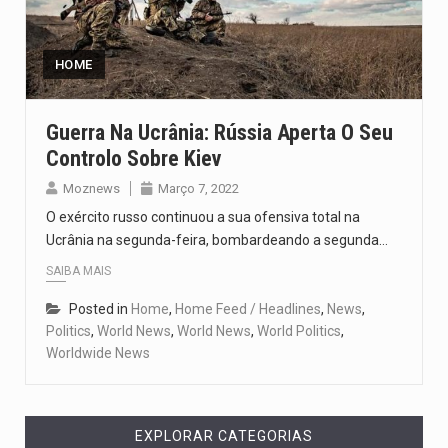
HOME
Guerra Na Ucrânia: Rússia Aperta O Seu
Controlo Sobre Kiev
Moznews
Março 7, 2022
O exército russo continuou a sua ofensiva total na
Ucrânia na segunda-feira, bombardeando a segunda…
SAIBA MAIS
Posted in
Home
,
Home Feed / Headlines
,
News
,
Politics
,
World News
,
World News
,
World Politics
,
Worldwide News
EXPLORAR CATEGORIAS