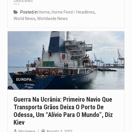
SAIBA MAIS
Posted in
Home
,
Home Feed / Headlines
,
World News
,
Worldwide News
EUROPA
Guerra Na Ucrânia: Primeiro Navio Que
Transporta Grãos Deixa O Porto De
Odessa, Um “alívio Para O Mundo”, Diz
Kiev
Moznews
Agosto 3, 2022