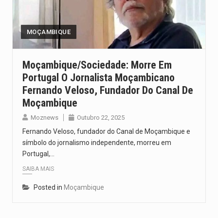
O pagamento marca o desfecho de um dos processos mais…
O programa, cuja implementação está prevista entre abril de 2026…
MOÇAMBIQUE
A nova legislação estabelece um prazo de 180 dias para…
Moçambique/Sociedade: Morre Em
Portugal O Jornalista Moçambicano
O Departamento de Estado norte-americano confirmou que cidadãos dos Estados…
Fernando Veloso, Fundador Do Canal De
A final coloca frente a frente duas equipas que chegaram…
Moçambique
Moznews
Outubro 22, 2025
Fernando Veloso, fundador do Canal de Moçambique e
símbolo do jornalismo independente, morreu em
Portugal,…
SAIBA MAIS
Posted in
Moçambique