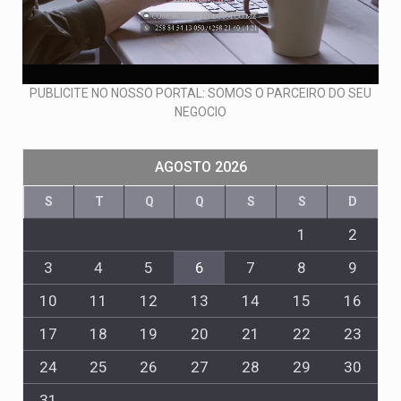
PUBLICITE NO NOSSO PORTAL: SOMOS O PARCEIRO DO SEU
NEGOCIO
AGOSTO 2026
S
T
Q
Q
S
S
D
1
2
3
4
5
6
7
8
9
10
11
12
13
14
15
16
17
18
19
20
21
22
23
24
25
26
27
28
29
30
31