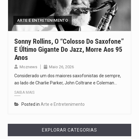
A cidade de Bunia, capital da província de Ituri, tornou-se…
O Senado dos Estados Unidos aprovou, no dia 7 de…
ARTE E ENTRETENIMENTO
Legislação, renomeada em homenagem ao falecido senador Lindsey Graham, foi…
Sonny Rollins, O “colosso Do Saxofone”
E Último Gigante Do Jazz, Morre Aos 95
A nova legislação estabelece um prazo de 180 dias para…
Anos
O Departamento de Estado norte-americano confirmou que cidadãos dos Estados…
Moznews
Maio 26, 2026
Considerado um dos maiores saxofonistas de sempre,
ao lado de Charlie Parker, John Coltrane e Coleman…
SAIBA MAIS
Posted in
Arte e Entretenimento
EXPLORAR CATEGORIAS