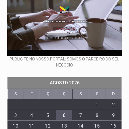
PUBLICITE NO NOSSO PORTAL: SOMOS O PARCEIRO DO SEU
NEGOCIO
AGOSTO 2026
S
T
Q
Q
S
S
D
1
2
3
4
5
6
7
8
9
10
11
12
13
14
15
16