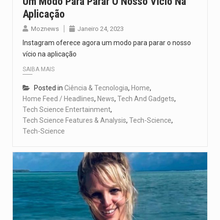
Um Modo Para Parar O Nosso Vício Na
Aplicação
Moznews
Janeiro 24, 2023
Instagram oferece agora um modo para parar o nosso
vício na aplicação
SAIBA MAIS
Posted in
Ciência & Tecnologia
,
Home
,
Home Feed / Headlines
,
News
,
Tech And Gadgets
,
Tech Science Entertainment
,
Tech Science Features & Analysis
,
Tech-Science
,
Tech-Science