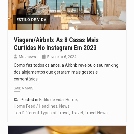
O pagamento marca o desfecho de um dos processos mais…
O programa, cuja implementação está prevista entre abril de 2026…
ESTILO DE VIDA
A nova legislação estabelece um prazo de 180 dias para…
Viagem/Airbnb: As 8 Casas Mais
Curtidas No Instagram Em 2023
O Departamento de Estado norte-americano confirmou que cidadãos dos Estados…
Moznews
Fevereiro 6, 2024
A final coloca frente a frente duas equipas que chegaram…
Como faz todos os anos, a Airbnb revelou o seu ranking
dos alojamentos que geraram mais gostos e
comentários…
SAIBA MAIS
Posted in
Estilo de vida
,
Home
,
Home Feed / Headlines
,
News
,
Ten Different Types of Travel
,
Travel
,
Travel News