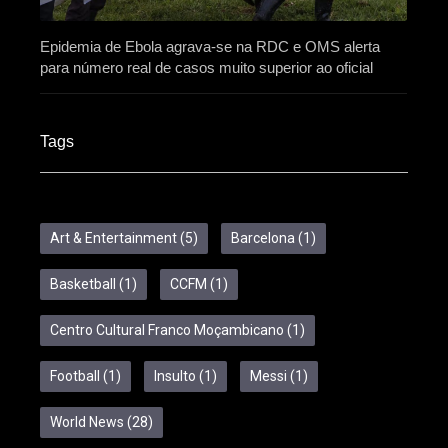
Epidemia de Ebola agrava-se na RDC e OMS alerta
para número real de casos muito superior ao oficial
Tags
Art & Entertainment
(5)
Barcelona
(1)
Basketball
(1)
CCFM
(1)
Centro Cultural Franco Moçambicano
(1)
Football
(1)
Insulto
(1)
Messi
(1)
World News
(28)