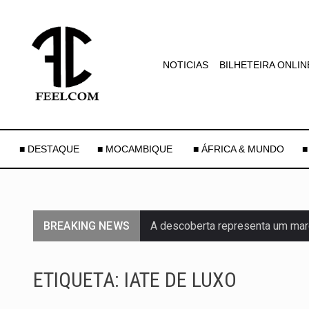
NOTICIAS
BILHETEIRA ONLIN
■ DESTAQUE
■ MOCAMBIQUE
■ ÁFRICA & MUNDO
■
BREAKING NEWS
A descoberta representa um mar
Segundo as autoridades canadian
ETIQUETA:
IATE DE LUXO
De acordo com as autoridades d