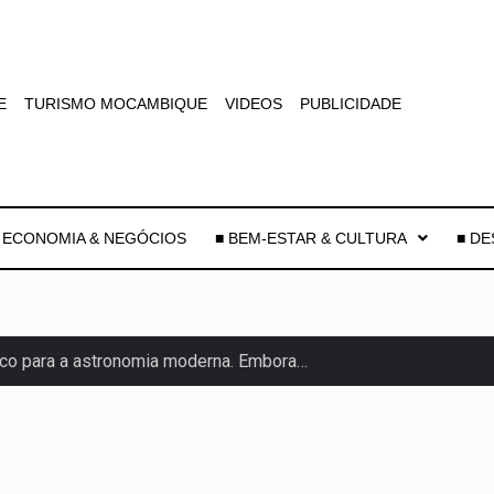
E
TURISMO MOCAMBIQUE
VIDEOS
PUBLICIDADE
 ECONOMIA & NEGÓCIOS
■ BEM-ESTAR & CULTURA
■ D
co para a astronomia moderna. Embora…
as, mais de 200 incêndios florestais continuam…
e saúde da Faixa de…