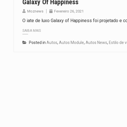
Galaxy Of Happiness
Moznews
Fevereiro 26, 2021
O iate de luxo Galaxy of Happiness foi projetado e co
SAIBA MAIS
Posted in
Autos
,
Autos Module
,
Autos News
,
Estilo de 