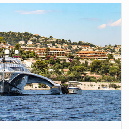
veu a residência de Sam…
íncia de Ituri, tornou-se…
 de um dos processos mais…
está prevista entre abril de 2026…
 prazo de 180 dias para…
-americano confirmou que cidadãos dos Estados…
uas equipas que chegaram…