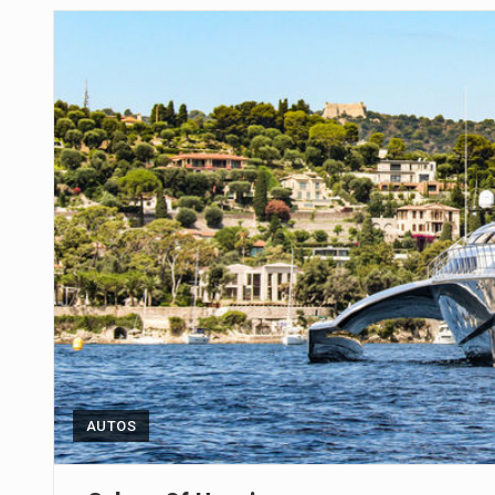
Um dos casos mais graves envol
A cidade de Bunia, capital da prov
O pagamento marca o desfecho
O programa, cuja implementação 
A nova legislação estabelece um
O Departamento de Estado norte
A final coloca frente a frente d
AUTOS