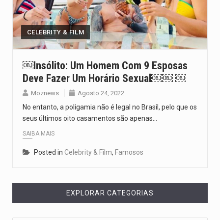
De acordo com as autoridades de saúde da Faixa de…
CELEBRITY & FILM
A polícia moçambicana anunciou a detenção de mais um suspeito…
Cover photo suggestion (in English): A police officer outside a…
￼Insólito: Um Homem Com 9 Esposas
Deve Fazer Um Horário Sexual￼￼ ￼
O Senado dos Estados Unidos aprovou, no dia 7 de…
Moznews
Agosto 24, 2022
No entanto, a poligamia não é legal no Brasil, pelo que os
seus últimos oito casamentos são apenas…
SAIBA MAIS
Posted in
Celebrity & Film
,
Famosos
EXPLORAR CATEGORIAS